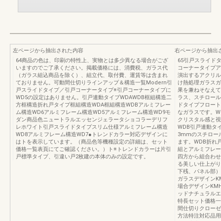
左ページから抽出された内容
右ページから抽出
64商品の色は、印刷の特性上、実物とは多少異なる場合がござ
65引戸スライド
いますのでご了承ください。掲載価格には、消費税、ガラス代
コーナータイプア
（ガラス組込商品を除く）、組立代、取付費、運賃等は含まれ
演出するアクリル
ておりません。可動間仕切りラインアップ＆構造一覧Modern引
け熱処理ガラスガ
戸スライドタイプ／引戸コーナータイプ※引戸コーナータイプに
果を兼ねそなえて
WD5の設定はありません。引戸連動タイプWDAWDB框組構造二
ラス、スチロール
方框構造折れ戸タイプ框組構造WDA框組構造WDBアルミフレー
ドタイプフロート
ム構造WD6アルミフレーム構造WD5アルミフレーム構造WD9モ
なガラスです。W
ダン商品色ニュートラルエッセンジェラータショコラーデリフ
クリスタル感と視
レホワイト引戸スライドタイプスリム仕様アルミフレーム構造
WDB引戸連動タ
WD8アルミフレーム構造WD7●トレンドカラー対応デザインに
3mmのスチロー
はトを表示しています。（商品色等機種設定の詳細は、セット
ます。WDB折れ
価格一覧表頁にてご確認ください。）ト※トレンドカラーは片引
組とアルミフレー
戸標準タイプ、引違い戸2枚建の本体のみの設定です。
四方から組合わせ
る美しい仕上がり
下桟、パネル部）
ガラスデザインKMH
場合デザインKM
ッドナチュラルエ
特長セット価格一
間仕切りクローゼ
方法特注対応品用