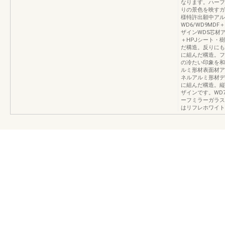
なります。ハーフ
りの景色を映すガ
様特許出願中アル
WD6/WD9M
ザインWD5芯材
＋HPJシート・
だ構造。反りにも
に組んだ構造。フ
の冷たい印象を和
ルミ形材表面材ア
ネルアルミ形材デ
に組んだ構造。縦
ザインです。WD
ーフミラーガラス
はリフレホワイト