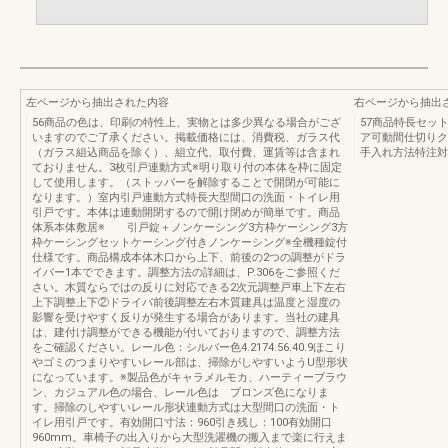
左ページから抽出された内容
右ページから抽出
56商品の色は、印刷の特性上、実物とは多少異なる場合がござ
57商品特長セッ
いますのでご了承ください。掲載価格には、消費税、ガラス代
ア可動間仕切りク
（ガラス組込商品を除く）、組立代、取付費、運賃等は含まれ
手入れ方法特注対
ておりません。3枚引戸連動方式※明り取り付の本体を枠に固定
して使用します。（ストッパーを解除することで開閉が可能に
なります。）室内引戸連動方式特長大型間口の洗面・トイレ用
引戸です。本体は連動開閉するので開け閉めが簡単です。商品
体系本体敷居※ 引戸錠＋ノンケーシング3方枠ケーシング3方
枠ケーシングセットケーシング付きノンケーシング※全機種錠付
仕様です。商品構成本体木口から上下、前後の2つの調整がドラ
イバー1本でできます。調整方法の詳細は、P.306をご参照くだ
さい。木質ならではの反りに対応できる2次元調整戸車上下左右
上下調整上下②ドライバ前後調整左右木質建具は温度と湿度の
影響を受けやすく反りが発生する場合があります。当社の建具
は、建付け調整ができる機能が付いておりますので、調整方法
をご確認ください。レール色：シルバー色4.2174.56.40.9ほこり
やゴミのつまりやすいレール部は、掃除がしやすいようU型形状
になっています。※製品色がキャラメルモカ、ハーティーブラウ
ン、カジュアル色の場合、レール色は ブロンズ色になりま
す。掃除のしやすいレール形状連動方式は大型間口の洗面・ト
イレ用引戸です。有効開口寸法：960引き残し：100有効開口
960mm。車椅子の出入りから大型洗濯機の搬入まで楽に行えま