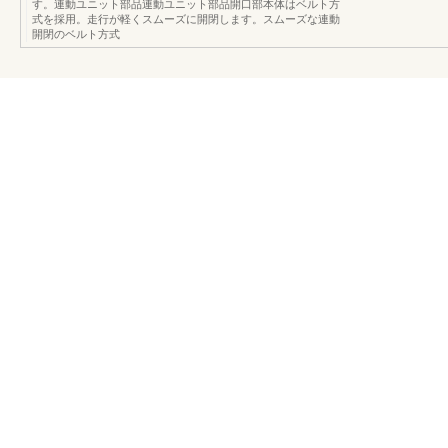
す。連動ユニット部品連動ユニット部品開口部本体はベルト方
式を採用。走行が軽くスムーズに開閉します。スムーズな連動
開閉のベルト方式