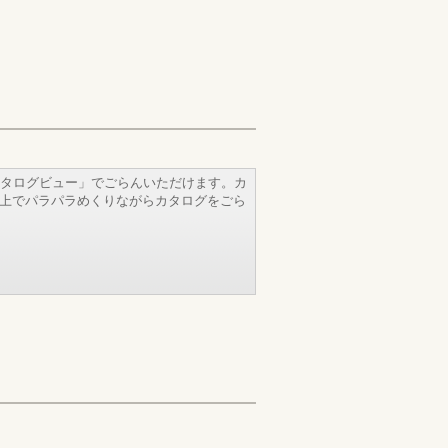
タログビュー」でごらんいただけます。カ
b上でパラパラめくりながらカタログをごら