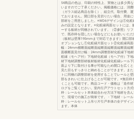
54商品の色は、印刷の特性上、実物とは多少異
いますのでご了承ください。掲載価格には、消費
（ガラス組込商品を除く）、組立代、取付費、運
ておりません。開口部を見切りたい場合、用途に
部材をご用意しました。※WD6デザインは①化粧
みの設定となります。※化粧縁両面セットには、
ーする板材が同梱されています。（②参照）リフ
で、既存枠を隠したい場合などにもお使いいた
（板材は壁厚195mmまで対応できます）開口部
オプションなし①化粧縁片面セット②化粧縁両面
幅：24mm横断面縦断面縦断面縦断面縦断面縦
面横断面見付け幅：24mm調整部材化粧縁下地
粧縁（モヘア付）下地材化粧縁（モヘア付）下地
材下地材調整部材板材板材化粧縁化粧縁レール下
面より下に取付ける事が可能なため開口を広くと
見た目もすっきりと納めることができます。また
トに同梱の調整部材を使用することでレールと壁
部をきれいに仕上げることが可能です。※無目枠
くことも可能です。商品コード・価格は「造作材
ログをご覧ください。室内引戸アウトセット方式
枠：レールセット本体組合わせ方法下地材を含ん
で、現場での施工が簡単です。・下地材・レール
枠：レールセット上吊り片引戸本体の全デザイン
ます。本体