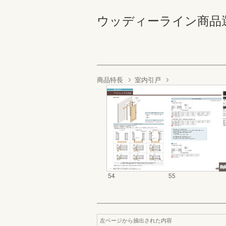
ウッディーライン商品選定カ
商品特長
室内引戸
54
55
左ページから抽出された内容