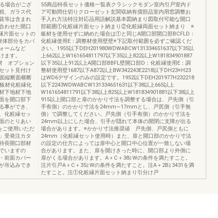
なる場合がござ
55商品特長セット価格一覧表クラシックモダン室内引戸室内ド
税、ガラス代
ア可動間仕切りクローゼット玄関収納有償部品室内用窓調整お
賃等は含まれ
手入れ方法特注対応品用語解説基本図納まり図取付可能な開口
合わせた開口
部範囲①化粧縁片面セット納まり②化粧縁両面セット納まり ※
縁片面セットの
板材を使用せずに納めた場合は①と同じA開口部開口部BCFLD：
躯体部分をカバ
化粧縁使用E：調整材使用壁壁※下記取付範囲を必ずご確認くだ
ォームなど
さい。1955以下DEH201980WDWABCW131334651637以下35以
だけます。
上662以上W161654811797以下35以上822以上W181834901887
材 オプション
以下35以上912以上A開口部BBFL壁開口部D：化粧縁使用E：調
セット見付け
整材使用壁1687以下A872以上BW342243E2218以下DH23※H23
断面縦断面横断
はWD6デザインのみの設定です。1952以下DEH201977H232218
材板材化粧縁化
以下2243WDWABCW131334651631以下38以上665以上
材下地材下地
W161654811791以下38以上825以上W181834901881以下38以上
面を開口部下
915以上開口部と扉のかかり寸法を調整する場合は、戸先側（引
る事ができ、
手有側）のかかり寸法を24mm∼17mmとし、戸尻側（引手無
、化粧縁セッ
側）で調整してください。戸先側（引手有側）のかかり寸法を
面のとりあい
24mm以上にした場合、引手が隠れて本体の開閉に支障が出る
をご使用いただ
場合があります。※かかり寸法推奨値 戸先側、戸尻側ともに
」受発注カタ
24mm（化粧縁セット使用時）また、扉と開口部のかかり寸法
特長開口部材
の設定の仕方によっては扉中心と開口中心位置が一致しない場
でいますの
合があります。また、扉を開けきった時に、開口部より外側に
・前面カバー
扉がくる場合があります。A＋C＋38≧Wの条件を満たすこと。
が吊込みでき
注片引戸A＋C＋35≧Wの条件を満たすこと。注A＋2B≧3431を満
たすこと。注①化粧縁片面セット納まり引分け戸