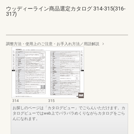
ウッディーライン商品選定カタログ 314-315(316-
317)
調整方法・使用上のご注意・お手入れ方法／用語解説
314
315
お探しのページは「カタログビュー」でごらんいただけます。カ
タログビューではweb上でパラパラめくりながらカタログをごら
んになれます。