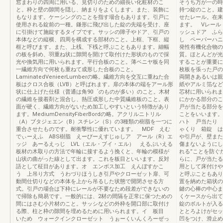
窓まわりの四周に用いる、見切りのための細長い化粧材のこ
そうち万が一の時
と。枠と壁の隙間を隠し、納まりをよくします。また、装飾に
持つ錠のこと。建
もなります。ケーシングのことを指す場合もあります。引戸に
せたレール。在来
使用される錠前の一種。鎌形に飛び出した錠の先端を受け、座
ます。 Vレール
に引掛けて施錠するタイプです。サッシの障子やドア、引戸の
ッシュドア ふら
本体などの縦横、四周を構成する部材のこと。上框、下框、縦
し ペーパーハニ
框と呼びます。また、上桟、下桟と呼ぶこともあります。細幅
発性有機化合物の
の板を斜め、羽重ね状に隙間を開けて取付けた形状のもので採
質。ほとんどが光
光や換気用に用いられます。平行合板のこと。薄ベニヤ板を同
することが重要に
一繊維方向で何枚も重ねて成形した合板のこと。
枚板を張った戸の
LaminatedVenieerLumberの略。繊維方向を交互に重ねた合
両開きあるいは親
板はクロス合板（LVB）と呼ばれます。扉の本体の端をアール形
紙やアルミ箔など
状に仕上げた仕様（普通は角90゜のものが多い）のこと。木材
芯材に用いられま
の繊維を接着剤と混合し、熱圧成形した中質繊維板のこと。表
にかかる部分のこ
面が硬く、繊維方向がないため加工しやすいという特徴があり
戸が当たる部分を
ます。MediumDensityFiberBordの略。アクリルニトリル
ことをいいます。
（A）ブタジェエン（B）スチレン（S）の3種類の樹脂を一つに
ハト 戸当たり 
重合させたものです。耐衝撃性に優れています。 MDF えむ
ゃくり 箱錠 は
でぃーえふ ABS樹脂 えーびーえすじゅしア アール（R）エ
や引戸が、壁また
ッジ あーるえっじ LVL（エル・ブイ・エル） えるぶいえる
傷まないようにし
板材の木取りの方法で年輪に接するよう挽くと、年輪の模様が
れる”ことを防ぐ
山状の曲がった線として出ます。これを板目といいます。反対
らに、戸が当たる
語として柾目があります。オ エンボス加工 えんぼすかこ
用として床付けや
う 上吊り方式 うわづりほうしき引戸やクローゼット扉、可
と呼ぶこともあり
動間仕切りなどの本体を上から吊るした状態で開閉させる方
置を納めた箱状の
式。引戸の場合は下枠にレールが不要なため段差ができないの
鍵の心棒の中心ま
で掃除も簡易です。一般的には、2材の間隔を正常に保つための
くケースから出て
間にはさむ小片材のこと。サッシなどの外枠を開口部に取付け
錠のボルトが入る
る際、柱と枠の隙間を埋めるために用いられます。イ 板目
ととろよけがセッ
いため ウォークインクローゼット うぉーくいんくろーぜっ
凹をつけ、滑止め