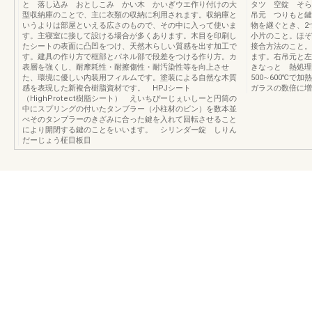
と 落し込み おとしこみ かい木 かいぎウエ作り付けの大
タツ 空錠 そ
型収納庫のことで、主に衣類の収納に利用されます。収納庫と
吊元 つりもと鍵
いうよりは部屋といえる広さのもので、その中に入って使いま
物を継ぐとき、2
す。主寝室に接して設ける場合が多くあります。木目を印刷し
小片のこと。ほぞ
たシートの表面に凸凹をつけ、天然木らしい質感を出す加工で
接合方法のこと。
す。建具の作り方で框部とパネル部で段差をつける作り方。カ
ます。右吊元と左
表層を強くし、耐摩耗性・耐擦傷性・耐汚染性等を向上させ
きなっと 熱処理
た、環境に優しい内装用フィルムです。塗装による自然な木質
500∼600℃
感を表現した新複合樹脂資材です。 HPJシート
ガラスの数倍に増
（HighProtect樹脂シート） えいちぴーじぇいしーと円筒の
中にスプリングの付いたタンブラー（小柱材のビン）を数本並
べそのタンブラーのきざみに合った鍵を入れて回転させること
により開閉する鍵のことをいいます。 シリンダー錠 しりん
だーじょう柾目板目