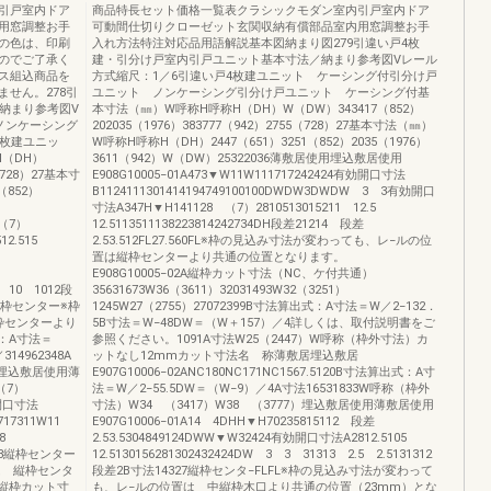
引戸室内ドア
商品特長セット価格一覧表クラシックモダン室内引戸室内ドア
用窓調整お手
可動間仕切りクローゼット玄関収納有償部品室内用窓調整お手
の色は、印刷
入れ方法特注対応品用語解説基本図納まり図279引違い戸4枚
のでご了承く
建・引分け戸室内引戸ユニット基本寸法／納まり参考図Vレール
ス組込商品を
方式縮尺：1／6引違い戸4枚建ユニット ケーシング付引分け戸
せん。278引
ユニット ノンケーシング引分け戸ユニット ケーシング付基
納まり参考図V
本寸法（㎜）W呼称H呼称H（DH）W（DW）343417（852）
ノンケーシング
202035（1976）383777（942）2755（728）27基本寸法（㎜）
4枚建ユニッ
W呼称H呼称H（DH）2447（651）3251（852）2035（1976）
（DH）
3611（942）W（DW）25322036薄敷居使用埋込敷居使用
（728）27基本寸
E908G10005−01A473▼W11W111717242424有効開口寸法
（852）
B1124111301414194749100100DWDW3DWDW 3 3有効開口
寸法A347H▼H141128 （7）2810513015211 12.5
828 （7）
12.5113511138223814242734DH段差21214 段差
512.515
2.53.512FL27.560FL※枠の見込み寸法が変わっても、レ−ルの位
置は縦枠センターより共通の位置となります。
E908G10005−02A縦枠カット寸法（NC、ケ付共通）
.5 10 1012段
35631673W36（3611）32031493W32（3251）
 縦枠センター※枠
1245W27（2755）27072399B寸法算出式：A寸法＝W／2−132．
枠センターより
5B寸法＝W−48DW＝（W＋157）／4詳しくは、取付説明書をご
式：A寸法＝
参照ください。1091A寸法W25（2447）W呼称（枠外寸法）カ
14962348A
ットなし12mmカット寸法名 称薄敷居埋込敷居
L埋込敷居使用薄
E907G10006−02ANC180NC171NC1567.5120B寸法算出式：A寸
（7）
法＝W／2−55.5DW＝（W−9）／4A寸法16531833W呼称（枠外
効開口寸法
寸法）W34 （3417）W38 （3777）埋込敷居使用薄敷居使用
717311W11
E907G10006−01A14 4DHH▼H70235815112 段差
238
2.53.5304849124DWW▼W32424有効開口寸法A2812.5105
6273縦枠センター
12.5130156281302432424DW 3 3 31313 2.5 2.5131312
は 縦枠センタ
段差2B寸法14327縦枠センタ−FLFL※枠の見込み寸法が変わって
A縦枠カット寸
も、レ−ルの位置は 中縦枠木口より共通の位置（23mm）とな