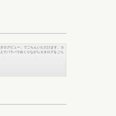
タログビュー」でごらんいただけます。カ
b上でパラパラめくりながらカタログをごら