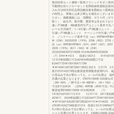
商品特長セット価格一覧表クラシックモダン室内
可動間仕切りクローゼット玄関収納有償部品室内
入れ方法特注対応品用語解説基本図納まり図商品
の特性上、実物とは多少異なる場合がございます
ださい。掲載価格には、消費税、ガラス代（ガラ
除く）、組立代、取付費、運賃等は含まれておりま
違い戸3枚建・4枚建室内引戸ユニット基本寸法／
レール方式縮尺：1／6引違い戸3枚建ユニット 
引違い戸3枚建ユニット ケーシング付引違い戸
ト ノンケーシング基本寸法（㎜）W呼称H呼称H
W（DW）24202035（1976）2396（852）2755
法（㎜）W呼称H呼称H（DH）2447（651）3251
2035（1976）3611（942）W（DW）
25322036E907G10008−01A96284835352
（7）DHH▼H3.5 段差2.54212 41416010
12.515有効開口寸法ADW24有効開口寸法
B244717DW10010047173W
▼W16041287287284118052.552.5 2.5175 2
差21010143273埋込敷居使用薄敷居使用FLFL
の見込み寸法が変わっても、レ−ルの位置は 縦
共通の位置となります。E907G10008−02A算出
（2W−304）／3B寸法＝W−48DW＝（W＋160）／3
寸法B寸法W24 （2396）W呼称（枠外寸法）F
敷居使用E908G10008−01A282828 （7） 
141821601051112.515 12.51115 2411有
ADW11 2424有効開口寸法B244717DW1001004
▼W1416014262872872826DH11H▼H14635 
2353814242734段差21214 段差2.53.512489
FL※枠の見込み寸法が変わっても、レ−ルの位置
ーより共通の位置となります。E908G10008−02