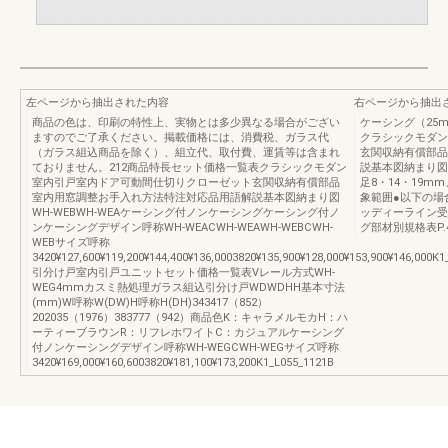
左ページから抽出された内容
右ページから抽出
商品の色は、印刷の特性上、実物とは多少異なる場合がござい
ケーシング（25m
ますのでご了承ください。掲載価格には、消費税、ガラス代
クラシックモダン
（ガラス組込商品を除く）、組立代、取付費、運賃等は含まれ
玄関収納有償部品
ておりません。212商品特長セット価格一覧表クラシックモダン
説基本図納まり図
室内引戸室内ドア可動間仕切りクローゼット玄関収納有償部品
足8・14・19
室内用窓調整お手入れ方法特注対応品用語解説基本図納まり図
象範囲●以下の場
WH-WEBWH-WEAケーシング付ノンケーシングケーシング付ノ
ッディーライン受
ンケーシングデザイン呼称WH-WEACWH-WEAWH-WEBCWH-
グ部材別規格表P.4
WEBサイズ呼称
3420¥127,600¥119,200¥144,400¥136,0003820¥135,900¥128,000¥153,900¥146,000K
引分け戸室内引戸ユニットセット価格一覧表Vレール方式WH-
WEG4mmカスミ熱処理ガラス組込引分け戸WDWDHH基本寸法
(mm)W呼称W(DW)H呼称H(DH)343417（852）
202035（1976）383777（942）商品色K：キャラメルモカH：ハ
ーティーブラウンR：リフレホワイトC：カジュアルケーシング
付ノンケーシングデザイン呼称WH-WEGCWH-WEGサイズ呼称
3420¥169,000¥160,6003820¥181,100¥173,200K1_L055_1121B