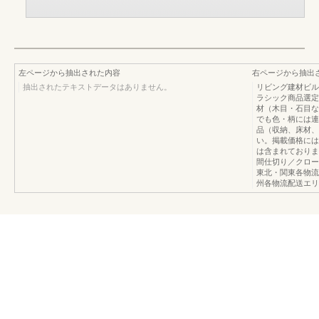
左ページから抽出された内容
右ページから抽出
抽出されたテキストデータはありません。
リビング建材ビル
ラシック商品選定
材（木目・石目な
でも色・柄には連
品（収納、床材、
い。掲載価格には
は含まれておりま
間仕切り／クロー
東北・関東各物流
州各物流配送エリ