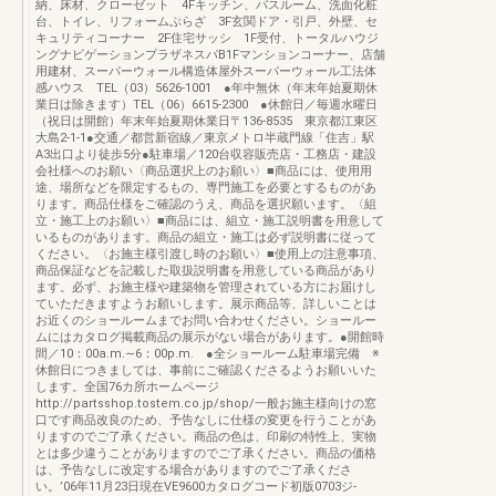
納、床材、クローゼット 4Fキッチン、バスルーム、洗面化粧
台、トイレ、リフォームぷらざ 3F玄関ドア・引戸、外壁、セ
キュリティコーナー 2F住宅サッシ 1F受付、トータルハウジ
ングナビゲーションプラザネスパB1Fマンションコーナー、店舗
用建材、スーパーウォール構造体屋外スーパーウォール工法体
感ハウス TEL（03）5626-1001 ●年中無休（年末年始夏期休
業日は除きます）TEL（06）6615-2300 ●休館日／毎週水曜日
（祝日は開館）年末年始夏期休業日〒136-8535 東京都江東区
大島2-1-1●交通／都営新宿線／東京メトロ半蔵門線「住吉」駅
A3出口より徒歩5分●駐車場／120台収容販売店・工務店・建設
会社様へのお願い〈商品選択上のお願い〉■商品には、使用用
途、場所などを限定するもの、専門施工を必要とするものがあ
ります。商品仕様をご確認のうえ、商品を選択願います。〈組
立・施工上のお願い〉■商品には、組立・施工説明書を用意して
いるものがあります。商品の組立・施工は必ず説明書に従って
ください。〈お施主様引渡し時のお願い〉■使用上の注意事項、
商品保証などを記載した取扱説明書を用意している商品があり
ます。必ず、お施主様や建築物を管理されている方にお届けし
ていただきますようお願いします。展示商品等、詳しいことは
お近くのショールームまでお問い合わせください。ショールー
ムにはカタログ掲載商品の展示がない場合があります。●開館時
間／10：00a.m.∼6：00p.m. ●全ショールーム駐車場完備 ※
休館日につきましては、事前にご確認くださるようお願いいた
します。全国76カ所ホームページ
http://partsshop.tostem.co.jp/shop/一般お施主様向けの窓
口です商品改良のため、予告なしに仕様の変更を行うことがあ
りますのでご了承ください。商品の色は、印刷の特性上、実物
とは多少違うことがありますのでご了承ください。商品の価格
は、予告なしに改定する場合がありますのでご了承くださ
い。’06年11月23日現在VE9600カタログコード初版0703ジ-