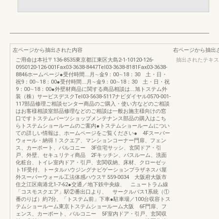
左ページから抽出された内容
右ページから抽出
ご用命は本社〒136-8535東京都江東区大島2-1-10120-126-
抽出されたテキス
0950120-126-001Fax03-3638-8447Tel03-3638-8181Fax03-3638-
8846ホームページ●受付時間‥‥月∼金9：00∼18：30 土・日・
祝9：00∼18：00●受付時間‥‥月∼金9：00∼18：30 土・日・祝
9：00∼18：00●外壁材商品に関する商品相談は‥‥旭トステム外
装（株）サービスデスクTel03-5638-5117ナビダイヤル0570-001-
117部品修理ご相談センター商品のご購入・使い方などのご相談
はお客様相談室部品修理などのご相談は一般お施主様向けの窓
口ですトステムパーツショップメンテナンス部品の購入はこち
らトステムショールームのご案内●トステムショールームについ
ての詳しい情報は、ホームページをご覧ください● 4Fスーパー
ウォール・納得！スクエア、マンションコーナー門扉、フェン
ス、カーポート、バルコニー 3F住宅サッシ、玄関ドア・引
戸、外壁、セキュリティ商品 2Fキッチン、バスルーム、洗面
化粧台、トイレ室内ドア・引戸、玄関収納、床材、クローゼッ
ト1F受付、トータルハウジングナビゲーションプラザネスパ屋
外スーパーウォール工法体感ハウス〒559-0034 大阪府大阪市
住之江区南港北1-7-62●交通／地下鉄中央線、 ニュートラム線
「コスモスクエア」駅②番出口より、 サークルバス1系統（①
番のりば）約7分、「トステム前」下車●駐車場／100台収容トス
テムショールーム東京トステムショールーム大阪 6F門扉、フ
ェンス、カーポート、バルコニー 5F室内ドア・引戸、玄関収