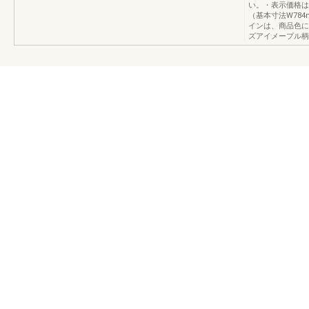
い。・表示価格は
（基本寸法W784
インは、商品色に
ズアイメープル柄