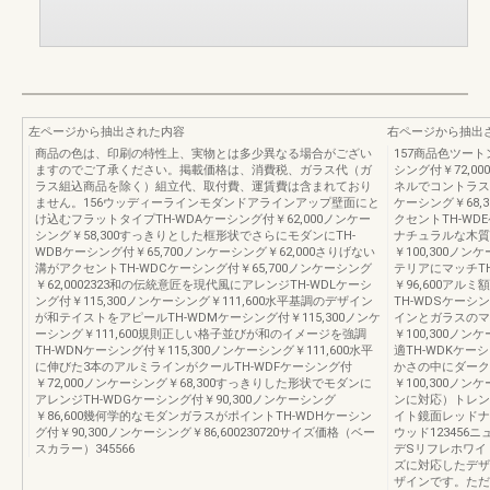
左ページから抽出された内容
右ページから抽出
商品の色は、印刷の特性上、実物とは多少異なる場合がござい
157商品色ツー
ますのでご了承ください。掲載価格は、消費税、ガラス代（ガ
シング付￥72,0
ラス組込商品を除く）組立代、取付費、運賃費は含まれており
ネルでコントラスト
ません。156ウッディーラインモダンドアラインアップ壁面にと
ケーシング￥68
け込むフラットタイプTH-WDAケーシング付￥62,000ノンケー
クセントTH-WDE
シング￥58,300すっきりとした框形状でさらにモダンにTH-
ナチュラルな木質
WDBケーシング付￥65,700ノンケーシング￥62,000さりげない
￥100,300ノ
溝がアクセントTH-WDCケーシング付￥65,700ノンケーシング
テリアにマッチTH
￥62,0002323和の伝統意匠を現代風にアレンジTH-WDLケーシ
￥96,600ア
ング付￥115,300ノンケーシング￥111,600水平基調のデザイン
TH-WDSケーシン
が和テイストをアピールTH-WDMケーシング付￥115,300ノンケ
インとガラスのマ
ーシング￥111,600規則正しい格子並びが和のイメージを強調
￥100,300ノ
TH-WDNケーシング付￥115,300ノンケーシング￥111,600水平
適TH-WDKケーシ
に伸びた3本のアルミラインがクールTH-WDFケーシング付
かさの中にダーク
￥72,000ノンケーシング￥68,300すっきりした形状でモダンに
￥100,300ノ
アレンジTH-WDGケーシング付￥90,300ノンケーシング
ンに対応）トレン
￥86,600幾何学的なモダンガラスがポイントTH-WDHケーシン
イト鏡面レッドナ
グ付￥90,300ノンケーシング￥86,600230720サイズ価格（ベー
ウッド123456
スカラー）345566
デSリフレホワイト
ズに対応したデザ
ザインです。ただ