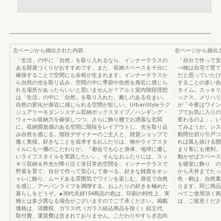
左ページから抽出された内容
右ページから抽出
「生活」の中に「自然」を取り入れるなら、インナーテラスの
「自分で作って安
ある部屋づくりがおすすめです。また、収納スペースを十分に
べ物は自宅で育て
確保することで空間にも余裕が生まれます。インナーテラスか
だと思っていたけ
ら自然の光を取り込み、空間の中に季節や自然を身近に感じら
することの多い自
れる場所があったらいいと思いませんか？アルミ室内階段理想
タイム。スッキリ
は「生活」の中に「自然」を取り入れた、癒しのある住まい。
ックス。メリハリ
自然の変化が身近に感じられる空間が欲しい。UrbanStyleラグ
が「今夜はワイン
ジュアリーモダンシステム収納ボックスタイプ／ハンギング・
プでお気に入りの
ウォール収納力を確保しつつ、さらに飾り棚でお洒落な玄関
変わるのよ」。い
に。収納開放感のある空間に階段をレイアウトし、光を取り込
てみようか。シス
み自然を感じる。階段デザイナーのご主人と、雑貨ショップで
動間仕切り引戸コ
働く奥様。好きなことを追求するおふたりは、物やライフスタ
れば風も抜ける開
イルにも一層のこだわりが。『都会でも心と身体、地球に優し
まり客にも便利。
いライフスタイルを実践したい』。そんなおふたりには、スッ
動かせばスペース
キリ収納＆外光が降り注ぐ非日常的空間を。インナーテラスで
を寝室に飾り、の
野菜を育て、自分で作って安心して食べる。好きな雑貨をオシ
から天井までたっ
ャレに飾り、ムードある雰囲気でワインを楽しむ。身近で自然
色・柄は、自然素
を感じ、アーバンライフを満喫する。おふたりの好きを極めた
ります。同じ商品
暮らしをどうぞ。●30代夫婦154商品の色は、印刷の特性上、実
べてご使用頂く商
物とは多少異なる場合がございますのでご了承ください。掲載
は、ご留意くださ
価格は、消費税、ガラス代（ガラス組込商品を除く）組立代、
取付費、運賃費は含まれておりません。こだわりやすらぎ志向