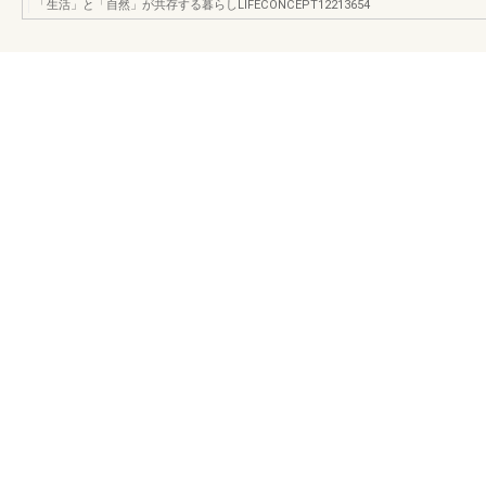
「生活」と「自然」が共存する暮らしLIFECONCEPT12213654