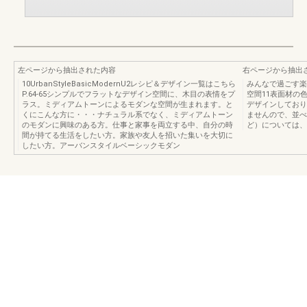
左ページから抽出された内容
右ページから抽出
10UrbanStyleBasicModernU2レシピ＆デザイン一覧はこちら
みんなで過ごす楽
P.64-65シンプルでフラットなデザイン空間に、木目の表情をプ
空間11表面材の
ラス。ミディアムトーンによるモダンな空間が生まれます。と
デザインしており
くにこんな方に・・・ナチュラル系でなく、ミディアムトーン
ませんので、並べ
のモダンに興味のある方。仕事と家事を両立する中、自分の時
ど）については、
間が持てる生活をしたい方。家族や友人を招いた集いを大切に
したい方。アーバンスタイルベーシックモダン