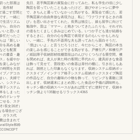
切った部屋は
先日、若手陶芸家の展覧会に行ってみた。私も学生の頃に少し
。造作材
陶芸を習っていたこともあったけど、遊びやオシャレに夢中
婦で過ごす空間と
で、きちんと通っていなかった気がする。展覧会で感じた、若
です。一緒に
手陶芸家の自由奔放な表現力は、私に『ワクワクするときの喜
で生活リズム
び』を思い出させてくれた。長男は独立し、娘も留学に向けて
がら、自分の
勉強中。昔は「ママー」と抱きついてきたふたりも、それぞれ
いいと思いま
の道をたくましく歩みはじめている。いつか子ども達が結婚を
多忙だったご
するときに、自分の心を陶芸で表現するのもいいかもしれな
らは『新しい
い。一緒に、手先の不器用な夫も誘ってみたら面白そうだ。
分を高める趣
「僕はいいよ」と言うだろうけど、今だからこそ、陶芸の本当
などを配置
の楽しみを感じることができる気がする。戸襖引戸／和襖引戸
々の書斎・趣
／紙貼障子収納部材枕棚普段はのんびりくつろげる畳空間。襖
ス」を緩やか
を閉めれば、友人が来た時の客間に早代わり。建具好きな食器
を楽しみなが
は飾って見せて、普段使いの食器は扉付の棚に。引き出しもあ
の時間を大切
れば、雑然とした印象もなくなります。収納システム収納ボッ
イプ／デコカ
クスタイプ／インテリア格子システム収納ボックスタイプ陶芸
まい。夫婦で
の作品など、自分の趣味の小物を飾って、リビングを素敵に演
い。システム
出します。収納週末にまとめ買いした食品や予備の調味料も、
障子システム
キッチン横の収納スペースがあれば慌てずに便利です。収納キ
本をしまった
ッチン側より135魅せるリラックス4365
めのドレッサ
ごせる、ステ
才/長女20才）
なる場合がござ
、ガラス代
費は含まれて
lStyle和粋
CONCEPT