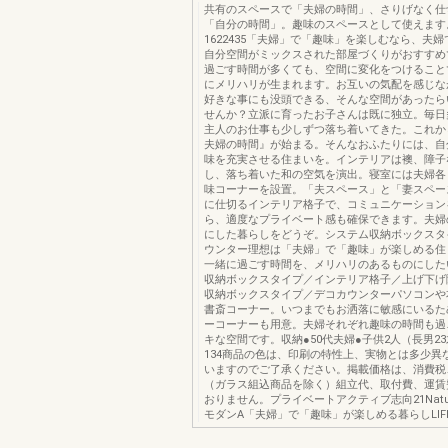
共有のスペースで「夫婦の時間」、さりげなく仕
「自分の時間」。趣味のスペースとして使えます
1622435「夫婦」で「趣味」を楽しむなら、夫
自分空間がミックスされた部屋づくりがおすすめ
過ごす時間が多くても、空間に変化をつけること
にメリハリが生まれます。お互いの気配を感じな
好きな事にも没頭できる、そんな空間があったら
せんか？立派に育ったお子さんは既に独立。毎日
主人のお仕事も少しずつ落ち着いてきた。これか
夫婦の時間』が始まる。そんなおふたりには、自
味を充実させる住まいを。インテリアは襖、障子
し、落ち着いた和の空気を演出。寝室には夫婦各
味コーナーを設置。「夫スペース」と「妻スペー
に仕切るインテリア格子で、コミュニケーション
ら、適度なプライベート感も確保できます。夫婦
にした暮らしをどうぞ。システム収納ボックスタ
ウンター理想は「夫婦」で「趣味」が楽しめる住
一緒に過ごす時間を、メリハリのあるものにした
収納ボックスタイプ／インテリア格子／上げ下げ
収納ボックスタイプ／デコカウンターパソコンや
書斎コーナー。いつまでもお洒落に敏感にいるた
ーコーナーも用意。夫婦それぞれ趣味の時間も過
キな空間です。収納●50代夫婦●子供2人（長男23
134商品の色は、印刷の特性上、実物とは多少異
いますのでご了承ください。掲載価格は、消費税
（ガラス組込商品を除く）組立代、取付費、運賃
おりません。プライベートアクティブ志向21Natura
モダンA「夫婦」で「趣味」が楽しめる暮らしLIFE