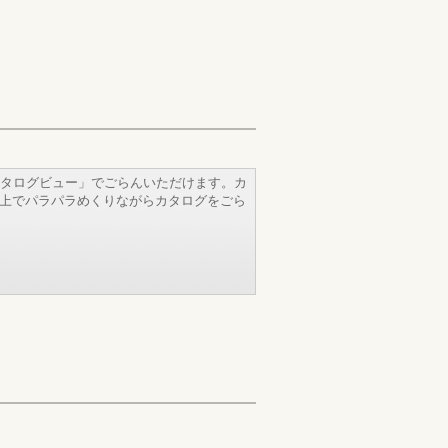
タログビュー」でごらんいただけます。カ
b上でパラパラめくりながらカタログをごら