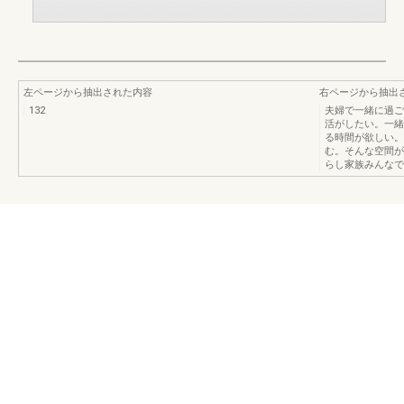
左ページから抽出された内容
右ページから抽出
132
夫婦で一緒に過ご
活がしたい。一緒
る時間が欲しい。
む。そんな空間が
らし家族みんなで