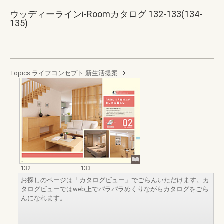
ウッディーラインi-Roomカタログ 132-133(134-
135)
Topics ライフコンセプト 新生活提案
132
133
お探しのページは「カタログビュー」でごらんいただけます。カ
タログビューではweb上でパラパラめくりながらカタログをごら
んになれます。