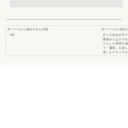
左ページから抽出された内容
右ページから抽出
128
日々の生活の中で
家族みんながそれ
りとした時間を過
で「趣味」を楽し
楽しむナチュラル