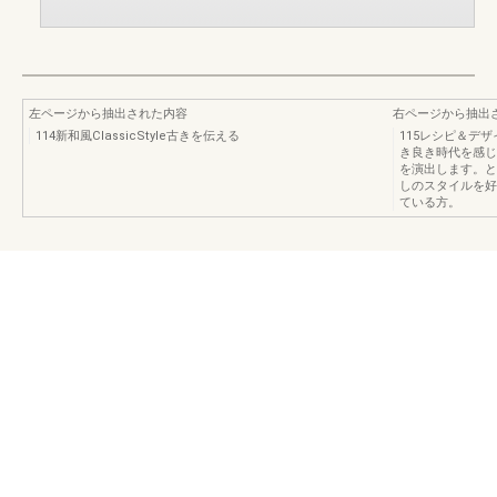
左ページから抽出された内容
右ページから抽出
114新和風ClassicStyle古きを伝える
115レシピ＆デザ
き良き時代を感じ
を演出します。と
しのスタイルを好
ている方。