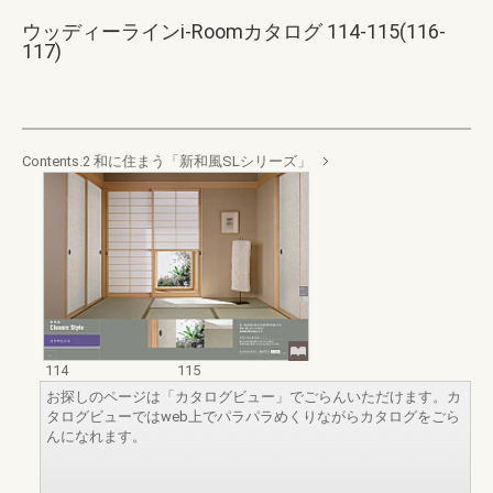
ウッディーラインi-Roomカタログ 114-115(116-
117)
Contents.2 和に住まう「新和風SLシリーズ」
114
115
お探しのページは「カタログビュー」でごらんいただけます。カ
タログビューではweb上でパラパラめくりながらカタログをごら
んになれます。