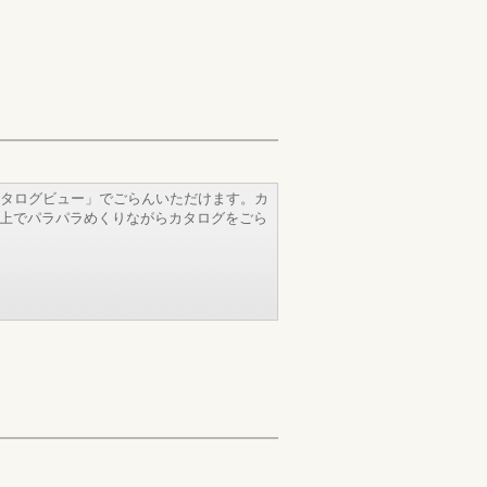
タログビュー」でごらんいただけます。カ
b上でパラパラめくりながらカタログをごら