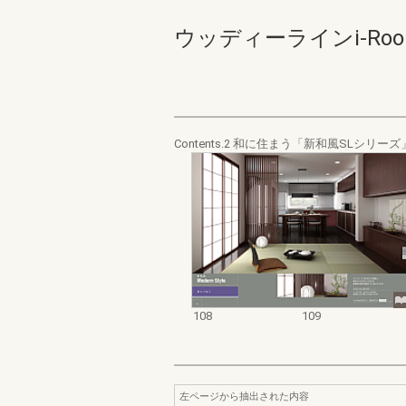
ウッディーラインi-Roomカ
Contents.2 和に住まう「新和風SLシリーズ
108
109
左ページから抽出された内容