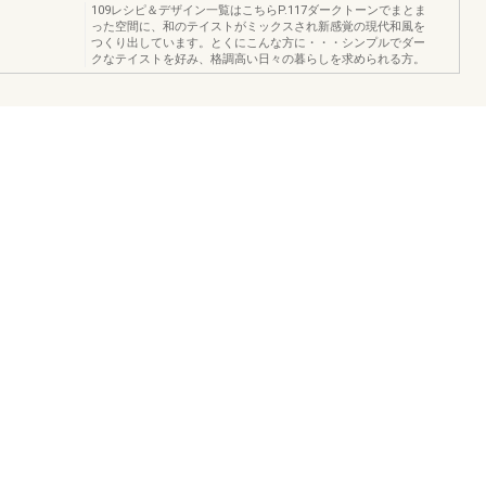
109レシピ＆デザイン一覧はこちらP.117ダークトーンでまとま
った空間に、和のテイストがミックスされ新感覚の現代和風を
つくり出しています。とくにこんな方に・・・シンプルでダー
クなテイストを好み、格調高い日々の暮らしを求められる方。