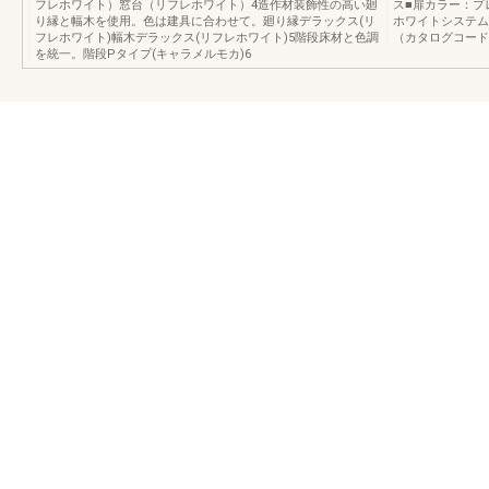
フレホワイト）窓台（リフレホワイト）4造作材装飾性の高い廻
ス■扉カラー：プ
り縁と幅木を使用。色は建具に合わせて。廻り縁デラックス(リ
ホワイトシステム
フレホワイト)幅木デラックス(リフレホワイト)5階段床材と色調
（カタログコード
を統一。階段Pタイプ(キャラメルモカ)6