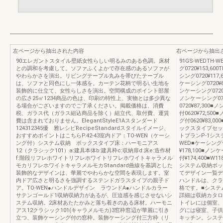
左ページから抽出された内容
右ページから抽出
90エレガントスタイル壁紙女性らしい明るみのある色調。床材
91GS-WEDTH-
との調和を考慮して。ソファふくよかで存在感のあるソファが
グ0720¥153,60
やわらかさを演出。リビングテーブル丸みを帯びたテーブル
シング0720¥117,
は、ソファと同色にし一体感を。カーテン花柄で明るい生地を
ケーシング0720¥6
装飾的に仕立て、女性らしさを演出。空間構成のポイント部屋
ンケーシング0720¥
の広さ25㎡1234商品の色は、印刷の特性上、実物とは多少異な
ノンケーシング072
る場合がございますのでご了承ください。掲載価格は、消費
0720¥87,300
税、ガラス代（ガラス組込商品を除く）組立代、取付費、運賃
付0620¥72,50
費は含まれておりません。ElegantStyleE1Aスタンダード
グ付0620¥83,0
124312345優 雅レシピRecipeStandardスタイルイメージ、
ックスタイプセッ
おすすめポイントはこちらP.42-43室内ドア：TO-WEN（ケーシ
トプランP-1シス
ング付）システム収納 ボックスタイプ床：ハーモニアス
WED■ケーシング付
12（クラシック101）a:建具本体b:建具枠c:収納扉d:床e:造作材
¥178,100■ノン
f:階段リフレホワイトリフレホワイトリフレホワイトキャラメル
付¥174,400■W
モカリフレホワイトキャラメルモカStandard曲線を基調とした
システム収納ボッ
装飾的なデザインは、華麗でやわらかな空間を表現します。室
てデザイン一覧デ
内ドア広さと明るさを強調するステンドガラスタイプの親子ド
ハンドルは、クラ
ア。TO-WEN●ハンドルデザイン ラウンドA●ハンドルカラー
格です。■システ
サテンゴールド1収納収納力があるが、圧迫感を感じさせないシ
詳細は収納カタロ
ステム収納。2床材あたたかみと落ち着きのある床材。ハーモニ
トイレには個室、
アス12クラシック101(キャラメルモカ)3窓枠窓辺が華麗に引き
グには寝室、子供
立つ、装飾ケーシング付の窓枠。装飾ケーシング付三方枠（リ
キッチン。システ