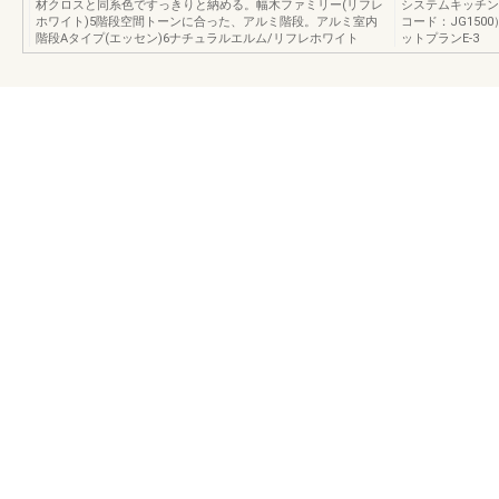
材クロスと同系色ですっきりと納める。幅木ファミリー(リフレ
システムキッチン
ホワイト)5階段空間トーンに合った、アルミ階段。アルミ室内
コード：JG15
階段Aタイプ(エッセン)6ナチュラルエルム/リフレホワイト
ットプランE-3