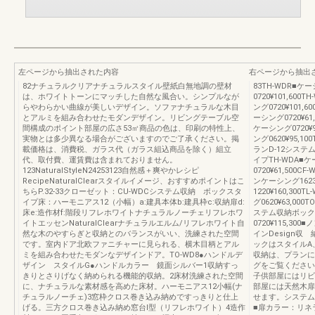
左ページから抽出された内容
右ページから抽出
82ナチュラルクリアナチュラルスタイル壁紙白無地調の壁材
83TH-WDR■ケー
は、ホワイトトーンにマッチした自然な風合い。シンプルなが
0720¥101,600
らやわらかい曲線が美しいデザイン。ソファナチュラルな木目
ング0720¥101,6
とアルミを組み合わせたモダンデザイン。リビングテーブル空
ーシング0720¥61
間構成のポイント部屋の広さ53㎡商品の色は、印刷の特性上、
ケーシング0720¥9
実物とは多少異なる場合がございますのでご了承ください。掲
ング0620¥95,
載価格は、消費税、ガラス代（ガラス組込商品を除く）組立
ランD-12シス
代、取付費、運賃費は含まれておりません。
イプTH-WDA■ケ
123NaturalStyleN24253123自然感＋爽やかレシピ
0720¥61,500
RecipeNaturalClearスタイルイメージ、おすすめポイントはこ
ンケーシング162
ちらP.32-33クローゼット：CU-WDCシステム収納 ボックスタ
1220¥160,30
イプ床：ハーモニアス12（小幅）a:建具本体b:建具枠c:収納扉d:
グ0620¥63,0
床e:造作材f:階段リフレホワイトナチュラルノーチェリフレホワ
ステム収納ボックス
イトエッセンNaturalClearナチュラルエルム/リフレホワイト自
0720¥115,30
然な木のやすらぎと収納とのバランスがいい、洗練された空間
インDesign
です。室内ドア北欧ファニチャーに見られる、横木目柄とアル
ックはスタイルA
ミを組み合わせたモダンなデザインドア。TO-WD8●ハンドルデ
収納は、プランに
ザイン スタイルG●ハンドルカラー 鏡面シルバー1収納すっ
グをご覧ください
きりとさりげなく納められる機能的収納。2床材洗練された空間
子供部屋にはリビ
に、ナチュラルな素材感を高めた床材。ハーモニアス12小幅(ナ
部屋には天然木扉
チュラルノーチェ)3窓枠クロス巻き込み納めですっきりと仕上
せます。システム
げる。三方クロス巻き込み納め窓台I型（リフレホワイト）4造作
■扉カラー：リネ