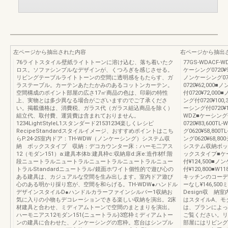
左ページから抽出された内容
右ページから抽出
76ライトスタイル壁紙ライトトーンに溶け込む、落ち着いたク
77GS-WDACF-
ロス。ソファシンプルなデザインが、くつろぎを感じさせる。
ケーシング0720¥96
リビングテーブルライトトーンの空間に透明感をもたらす、ガ
ノンケーシング072
ラステーブル。カーテンあたたかみのあるコットンカーテン。
0720¥62,000
空間構成のポイント部屋の広さ17㎡商品の色は、印刷の特性
付0720¥72,000
上、実物とは多少異なる場合がございますのでご了承くださ
ング付0720¥100,
い。掲載価格は、消費税、ガラス代（ガラス組込商品を除く）
ーシング付0720¥11
組立代、取付費、運賃費は含まれておりません。
WDZ■ケーシング付
1234LightStyleL1スタンダード21531234楽しくレシピ
0720¥83,600
RecipeStandardスタイルイメージ、おすすめポイントはこち
グ0620¥58,80
らP.24-25室内ドア：TH-WDW（ノンケーシング）システム収
ング0620¥68,
納 ボックスタイプ 収納：デコカウンター床：ハーモ二アス
システム収納ボッ
12（モダン151）a:建具本体b:建具枠c:収納扉d:床e:造作材f:階
ックスタイプ■ケーシ
段ニュートラルニュートラルニュートラルニュートラルニュー
付¥124,500■ノ
トラルStandardニュートラル/鏡面ホワイト個性的で遊び心の
付¥120,800■W
ある建具は、カジュアルな空間を生み出します。室内ドア遊び
キッチンのコーディ
心のある明かり採り窓が、空間を和らげる。TH-WDW●ハンドル
ーなし¥146,50
デザインスタイルD●ハンドルカラーファインシルバー1収納お
Design収 
気に入りの小物もデコレーションできる楽しい収納を演出。2床
はスタイルA、モ
材建具と合わせ、ミディアムトーンで空間のまとまりを演出。
は、プランによっ
ハーモニアス12モダン151(ニュートラル)3窓枠ミディアムトー
ご覧ください。リ
ンの建具に合わせた、ノンケーシングの窓枠。窓台はシンプル
部屋にはリビング