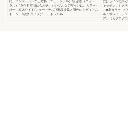
に。ノンケーシング三方枠（ニュートラル）窓台I型（ニュート
にはライン把手が
ラル）4造作材空間に合わせ、シンプルなデザインに。カラーも
キッチン。システ
統一。幅木ワイド(ニュートラル)5階段建具と同色のミディアム
ス■扉カラー：グ
トーン。階段Sタイプ(ニュートラル)6
ル：ホワイトシス
ア」（カタログコ