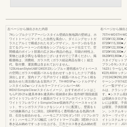
左ページから抽出された内容
右ページから抽出
74シンプルクリアアーバンスタイル壁紙白無地調の壁材は、ホ
75TH-WD5TH-
ワイトトーンにマッチした自然な風合い。ダイニングセットガ
0720¥132,30
ラスとアルミで構成されたモダンデザイン。カーテン白を引き
0720¥115,30
立てるグレートーンの生地をシンプルなシェード仕立てで。空
0720¥122,30
間構成のポイント部屋の広さ26㎡商品の色は、印刷の特性上、
0720¥100,30
実物とは多少異なる場合がございますのでご了承ください。掲
0620¥93,800
載価格は、消費税、ガラス代（ガラス組込商品を除く）組立
スタイプセットプ
代、取付費、運賃費は含まれておりません。
プランE-9システ
123UrbanStyleU6B12453123シンプル＋透明感ホワイトベース
1623ミラーなし¥
の空間にガラスや鏡面パネルを合わせすっきりしたクリア感を
¥229,400キ
演出します。室内ドア／引戸ホワイト鏡面パネルとアルミ框を
グ付2423¥290,2
組合わせた清涼感のある室内ドア。TH-WD5P●ハンドルデザイ
ケーシング付1623¥
ンスタイルD●ハンドルカラーファインシルバーAK-
イン一覧デザイン
WD61SimpleClearスタイルイメージ、おすすめポイントはこ
ルは、クラシック
ちらP.20-21a:建具本体b:建具枠c:収納扉d:床e:造作材f:階段鏡面
す。■システム収
ホワイトリフレホワイト鏡面ホワイトリフレホワイトリフレホ
は収納カタログを
ワイトリフレホワイトSimpleClear収納吊戸とベースキャビネ
レには個室、子供
ット、サッシガラスブロックをシンメトリに配置し、壁面を１
は寝室、子供部屋
つの抽象画のように演出。2床材明るく透明感のある色調の木
ン。システムキッ
目、石目を組合わせる。ハーモニアス12モダン151（リフレホワ
カラー：ヴィヴィ
イト）ハーモニアス12幅広（ホワイトマーブル調）3窓枠クロス
イトシステムキッ
巻き込み納めですっきり仕上げる。三方クロス巻き込み納め窓
ログコード：JG1