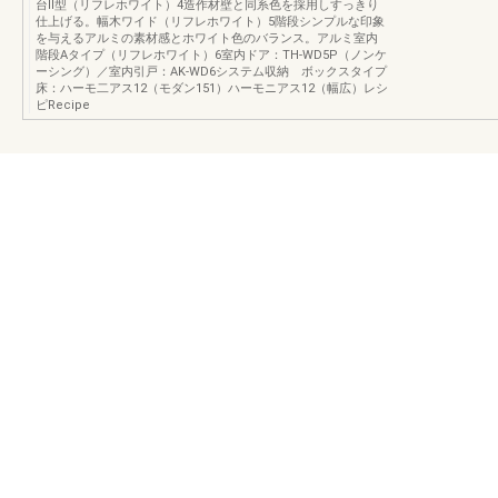
台Ⅱ型（リフレホワイト）4造作材壁と同系色を採用しすっきり
仕上げる。幅木ワイド（リフレホワイト）5階段シンプルな印象
を与えるアルミの素材感とホワイト色のバランス。アルミ室内
階段Aタイプ（リフレホワイト）6室内ドア：TH-WD5P（ノンケ
ーシング）／室内引戸：AK-WD6システム収納 ボックスタイプ
床：ハーモ二アス12（モダン151）ハーモニアス12（幅広）レシ
ピRecipe