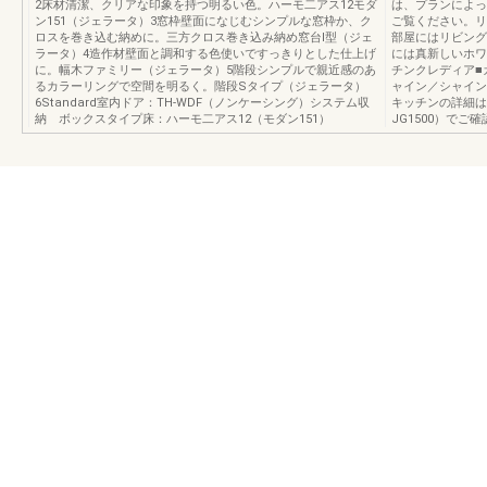
2床材清潔、クリアな印象を持つ明るい色。ハーモ二アス12モダ
は、プランによっ
ン151（ジェラータ）3窓枠壁面になじむシンプルな窓枠か、ク
ご覧ください。リ
ロスを巻き込む納めに。三方クロス巻き込み納め窓台I型（ジェ
部屋にはリビング
ラータ）4造作材壁面と調和する色使いですっきりとした仕上げ
には真新しいホワ
に。幅木ファミリー（ジェラータ）5階段シンプルで親近感のあ
チンクレディア■
るカラーリングで空間を明るく。階段Sタイプ（ジェラータ）
ャイン／シャイン
6Standard室内ドア：TH-WDF（ノンケーシング）システム収
キッチンの詳細は
納 ボックスタイプ床：ハーモ二アス12（モダン151）
JG1500）でご