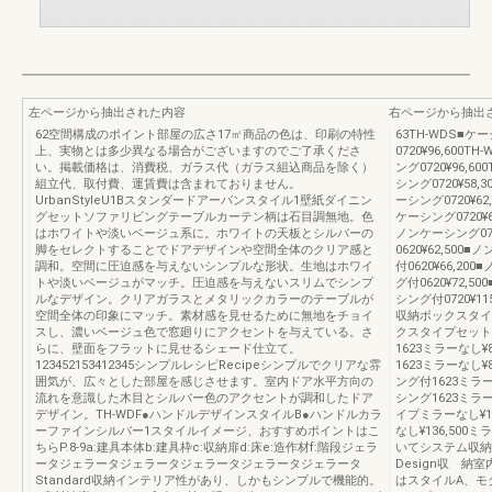
左ページから抽出された内容
右ページから抽出
62空間構成のポイント部屋の広さ17㎡商品の色は、印刷の特性
63TH-WDS■ケ
上、実物とは多少異なる場合がございますのでご了承くださ
0720¥96,600T
い。掲載価格は、消費税、ガラス代（ガラス組込商品を除く）
ング0720¥96,6
組立代、取付費、運賃費は含まれておりません。
シング0720¥58,
UrbanStyleU1Bスタンダードアーバンスタイル1壁紙ダイニン
ーシング0720¥62
グセットソファリビングテーブルカーテン柄は石目調無地。色
ケーシング0720¥68
はホワイトや淡いベージュ系に。ホワイトの天板とシルバーの
ノンケーシング072
脚をセレクトすることでドアデザインや空間全体のクリア感と
0620¥62,500
調和。空間に圧迫感を与えないシンプルな形状。生地はホワイ
付0620¥66,20
トや淡いベージュがマッチ。圧迫感を与えないスリムでシンプ
グ付0620¥72,50
ルなデザイン。クリアガラスとメタリックカラーのテーブルが
シング付0720¥11
空間全体の印象にマッチ。素材感を見せるために無地をチョイ
収納ボックスタイ
スし、濃いベージュ色で窓廻りにアクセントを与えている。さ
クスタイプセットプ
らに、壁面をフラットに見せるシェード仕立て。
1623ミラーなし¥8
123452153412345シンプルレシピRecipeシンプルでクリアな雰
1623ミラーなし¥8
囲気が、広々とした部屋を感じさせます。室内ドア水平方向の
ング付1623ミラーな
流れを意識した木目とシルバー色のアクセントが調和したドア
シング1623ミラーな
デザイン。TH-WDF●ハンドルデザインスタイルB●ハンドルカラ
イプミラーなし¥11
ーファインシルバー1スタイルイメージ、おすすめポイントはこ
なし¥136,500
ちらP.8-9a:建具本体b:建具枠c:収納扉d:床e:造作材f:階段ジェラ
いてシステム収納
ータジェラータジェラータジェラータジェラータジェラータ
Design収 
Standard収納インテリア性があり、しかもシンプルで機能的。
はスタイルA、モ