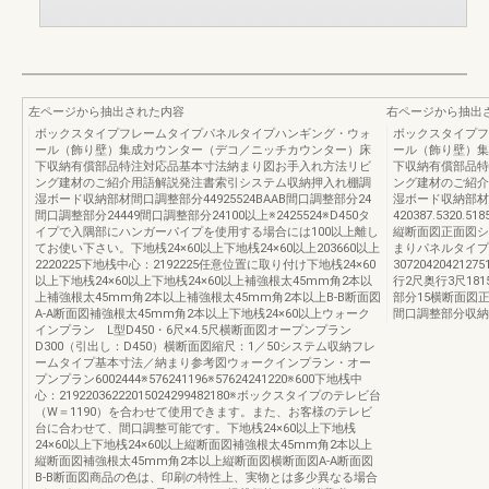
左ページから抽出された内容
右ページから抽出
ボックスタイプフレームタイプパネルタイプハンギング・ウォ
ボックスタイプフ
ール（飾り壁）集成カウンター（デコ／ニッチカウンター）床
ール（飾り壁）集
下収納有償部品特注対応品基本寸法納まり図お手入れ方法リビ
下収納有償部品特
ング建材のご紹介用語解説発注書索引システム収納押入れ棚調
ング建材のご紹介
湿ボード収納部材間口調整部分44925524BAAB間口調整部分24
湿ボード収納部材
間口調整部分24449間口調整部分24100以上※2425524※D450タ
420387.5320.518
イプで入隅部にハンガーパイプを使用する場合には100以上離し
縦断面図正面図シ
てお使い下さい。下地桟24×60以上下地桟24×60以上203660以上
まりパネルタイプ
2220225下地桟中心：2192225任意位置に取り付け下地桟24×60
307204204212
以上下地桟24×60以上下地桟24×60以上補強根太45mm角2本以
行2尺奥行3尺18
上補強根太45mm角2本以上補強根太45mm角2本以上B-B断面図
部分15横断面図正
A-A断面図補強根太45mm角2本以上下地桟24×60以上ウォーク
間口調整部分収納
インプラン L型D450・6尺×4.5尺横断面図オープンプラン
D300（引出し：D450）横断面図縮尺：1／50システム収納フレ
ームタイプ基本寸法／納まり参考図ウォークインプラン・オー
プンプラン6002444※576241196※57624241220※600下地桟中
心：21922036222015024299482180※ボックスタイプのテレビ台
（W＝1190）を合わせて使用できます。また、お客様のテレビ
台に合わせて、間口調整可能です。下地桟24×60以上下地桟
24×60以上下地桟24×60以上縦断面図補強根太45mm角2本以上
縦断面図補強根太45mm角2本以上縦断面図横断面図A-A断面図
B-B断面図商品の色は、印刷の特性上、実物とは多少異なる場合