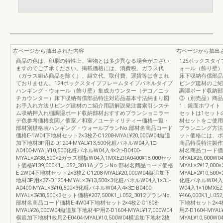
左ページから抽出された内容
右ページから抽出
商品の色は、印刷の特性上、実物とは多少異なる場合がござい
125ボックスタ
ますのでご了承ください。掲載価格には、消費税、ガラス代
ォール（飾り壁）
（ガラス組込商品を除く）、組立代、取付費、運賃等は含まれ
床下収納有償部品
ておりません。124ボックスタイプフレームタイプパネルタイプ
ビング建材のご紹
ハンギング・ウォール（飾り壁）集成カウンター（デコ／ニッ
調湿ボード収納部
チカウンター）床下収納有償部品特注対応品基本寸法納まり図
③（別売品）商
お手入れ方法リビング建材のご紹介用語解説発注書索引システ
1：鏡面ホワイト
ム収納押入れ棚調湿ボード収納部材おすすめプランショコラー
セットは1セット
デ色参考価格玄関／個室／和室／ユーティリティー価格一覧・
材セットをご使用
部材別規格表ハンギング・ウォールプランNo.部材名商品コード
プランニング方法（
価格E-1W04下地材セット2×3枚Z-C1208-MYAL¥20,000W04縦追
ット価格には、ボ
加下地材3P用Z-D1204-MYAL¥13,500化粧パネルW04入1□-
商品特長特注製作範
A0400-MYAL¥10,500化粧パネルW04入4×2□-B0400-
材名商品コード価格E
MYAL×2¥38,500×2ガラス棚板W04入1MXEZRA0400¥18,000セッ
MYAL¥26,000W
ト価格¥139,000K1_L052_3011AプランNo.部材名商品コード価格
MYAL×2¥17,00
E-2W04下地材セット2×3枚Z-C1208-MYAL¥20,000W04縦追加下
MYAL×2¥10,50
地材3P用×3Z-D1204-MYAL×3¥13,500×3化粧パネルW04入1×3□-
化粧パネルW04入4×
A0400-MYAL×3¥10,500×3化粧パネルW04入4×3□-B0400-
W04入1×10MXEZ
MYAL×3¥38,500×3セット価格¥207,500K1_L052_3012プランNo.
¥466,000K1_
部材名商品コード価格E-4W04下地材セット2×4枚Z-C1608-
下地材セット2×4枚Z
MYAL¥26,000W04縦追加下地材4P用Z-D1604-MYAL¥17,000W04
用Z-D1604-MYA
横追加下地材1枚用Z-E0404-MYAL¥10,500W04横追加下地材2枚
MYAL¥10,500W