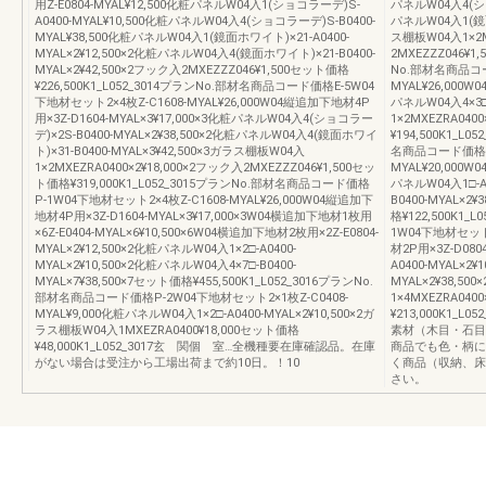
用Z-E0804-MYAL¥12,500化粧パネルW04入1(ショコラーデ)S-
パネルW04入4(ショ
A0400-MYAL¥10,500化粧パネルW04入4(ショコラーデ)S-B0400-
パネルW04入1(鏡面ホ
MYAL¥38,500化粧パネルW04入1(鏡面ホワイト)×21-A0400-
ス棚板W04入1×2M
MYAL×2¥12,500×2化粧パネルW04入4(鏡面ホワイト)×21-B0400-
2MXEZZZ046¥1
MYAL×2¥42,500×2フック入2MXEZZZ046¥1,500セット価格
No.部材名商品コー
¥226,500K1_L052_3014プランNo.部材名商品コード価格E-5W04
MYAL¥26,000W
下地材セット2×4枚Z-C1608-MYAL¥26,000W04縦追加下地材4P
パネルW04入4×3□-
用×3Z-D1604-MYAL×3¥17,000×3化粧パネルW04入4(ショコラー
1×2MXEZRA040
デ)×2S-B0400-MYAL×2¥38,500×2化粧パネルW04入4(鏡面ホワイ
¥194,500K1_
ト)×31-B0400-MYAL×3¥42,500×3ガラス棚板W04入
名商品コード価格J-
1×2MXEZRA0400×2¥18,000×2フック入2MXEZZZ046¥1,500セッ
MYAL¥20,000W
ト価格¥319,000K1_L052_3015プランNo.部材名商品コード価格
パネルW04入1□-A0
P-1W04下地材セット2×4枚Z-C1608-MYAL¥26,000W04縦追加下
B0400-MYAL×2
地材4P用×3Z-D1604-MYAL×3¥17,000×3W04横追加下地材1枚用
格¥122,500K1
×6Z-E0404-MYAL×6¥10,500×6W04横追加下地材2枚用×2Z-E0804-
1W04下地材セット2
MYAL×2¥12,500×2化粧パネルW04入1×2□-A0400-
材2P用×3Z-D080
MYAL×2¥10,500×2化粧パネルW04入4×7□-B0400-
A0400-MYAL×2¥
MYAL×7¥38,500×7セット価格¥455,500K1_L052_3016プランNo.
MYAL×2¥38,5
部材名商品コード価格P-2W04下地材セット2×1枚Z-C0408-
1×4MXEZRA040
MYAL¥9,000化粧パネルW04入1×2□-A0400-MYAL×2¥10,500×2ガ
¥213,000K1
ラス棚板W04入1MXEZRA0400¥18,000セット価格
素材（木目・石目
¥48,000K1_L052_3017玄 関個 室…全機種要在庫確認品。在庫
商品でも色・柄に
がない場合は受注から工場出荷まで約10日。！10
く商品（収納、床
さい。