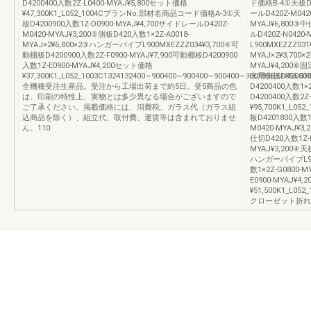
D4200400入数2Z-L0400-MYAJ¥5,800セット価格
ド価格B-4①天板D4
¥47,300K1_L052_1004CプランNo.部材名商品コード価格A-3①天
ールD420Z-M042
板D4200900入数1Z-D0900-MYAJ¥4,700サイドレールD420Z-
MYAJ¥6,800③中
M0420-MYAJ¥3,200②側板D420入数1×2Z-A0018-
ルD420Z-N042
MYAJ×2¥6,800×2③ハンガーパイプL900MXEZZZ034¥3,700④可
L900MXEZZZ03
動棚板D4200900入数2Z-F0900-MYAJ¥7,900可動棚板D4200900
MYAJ×2¥3,700
入数1Z-E0900-MYAJ¥4,200セット価格
MYAJ¥4,200⑥固
¥37,300K1_L052_1003C1324132400∼900400∼900400∼900400∼9001856.51856.518
出用側板D4200008
全機種受注生産品。受注から工場出荷まで約5日。受5商品の色
D4200400入数1×
は、印刷の特性上、実物とは多少異なる場合がございますので
D4200400入数2Z
ご了承ください。掲載価格には、消費税、ガラス代（ガラス組
¥95,700K1_L
込商品を除く）、組立代、取付費、運賃等は含まれておりませ
板D4201800入数1
ん。110
M0420-MYAJ¥3
仕切D420入数1Z-B
MYAJ¥3,200④
ハンガーパイプL900
数1×2Z-G0800-
E0900-MYAJ¥4
¥51,500K1_L052
クローゼット折れ