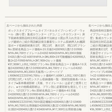
左ページから抽出された内容
右ページから抽出
ボックスタイプフレームタイプパネルタイプハンギング・ウォ
商品特長特注製作範
ール（飾り壁）集成カウンター（デコ／ニッチカウンター）床
イプフレームタイ
下収納有償部品特注対応品基本寸法納まり図お手入れ方法リビ
壁）集成カウンタ
ング建材のご紹介用語解説発注書索引システム収納押入れ棚調
部品特注対応品基
湿ボード収納部材奥行2尺 間口3尺 奥行2尺 間口3尺プラン
ご紹介用語解説発
No.部材名商品コード価格A-2①天板D4200900入数1Z-D0900-
納部材奥行2尺 間
MYAJ¥4,700サイドレールD420Z-M0420-MYAJ¥3,200②側板
天板②サイドレー
D420入数1×2Z-A0018-MYAJ×2¥6,800×2③可動棚板D4200900入
部材名商品コード価格
数2×2Z-F0900-MYAJ×2¥7,900×2セット価格
MYAJ¥7,400サイ
¥37,300K1_L052_1002CプランNo.部材名商品コード価格A-1①天
D420入数1Z-A00
板D4200900入数1Z-D0900-MYAJ¥4,700サイドレールD420Z-
MYAJ¥6,800中間
M0420-MYAJ¥3,200②天板用ハンガーパイプ
ガーパイプL450MX
L900MXEZZZ031¥3,700セット価格¥11,600K1_L052_1001C奥行
1×2Z-G0800-MY
2尺間口3尺／4.5尺システム収納価格一覧・部材別規格表パネル
MYAJ¥7,900セッ
タイプ●基本構成部材（天板、サイドレール）は必ずご使用くだ
名商品コード価格B-1
さい。●その他構成部材は、プラン別に必要部材を発注してくだ
MYAJ¥7,400サイ
さい。12123プランNo.部材名商品コード価格A-4①天板
D420入数1Z-A00
D4200900入数1Z-D0900-MYAJ¥4,700サイドレールD420Z-
MYAJ¥6,800中間
M0420-MYAJ¥3,200②天板用ハンガーパイプ
ガーパイプL900M
L900MXEZZZ031¥3,700③固定棚板D4200400入数1Z-G0400-
L450MXEZZZ0
MYAJ¥3,700引出用側板D4200008入数2Z-C0008-MYAJ¥8,900引
L450MXEZZZ03
出2段D4200400入数1Z-K0400-MYAJ¥17,300引出用前後台輪
¥36,300K1_L0