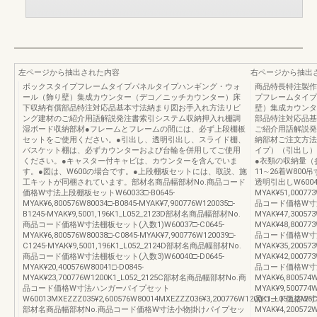
左ページから抽出された内容
右ページから抽出
ボックスタイプフレームタイプパネルタイプハンギング・ウォ
商品特長特注製作範
ール（飾り壁）集成カウンター（デコ／ニッチカウンター）床
プフレームタイプ
下収納有償部品特注対応品基本寸法納まり図お手入れ方法リビ
壁）集成カウンタ
ング建材のご紹介用語解説発注書索引システム収納押入れ棚調
部品特注対応品基
湿ボード収納部材●フレームとフレームの間には、必ず上段棚板
ご紹介用語解説発
セットをご使用ください。●引出し、透明引出し、スライド棚、
納部材ご注文方法
バスケット棚は、必ずカウンターおよび台輪を併用してご使用
イプ）（引出し）
ください。●キャスター付キャビは、カウンターを含んでいま
●衣類の収納量（参
す。●図は、W600の場合です。●上段棚板セットには、取説、施
11∼26着W80
工キットが同梱されています。部材名商品幅部材No.商品コード
透明引出しW60048□-
価格W寸法上段棚板セットW60033□-B0645-
MYAK¥51,0007
MYAK¥6,800576W80034□-B0845-MYAK¥7,900776W120035□-
品コード価格W寸法ス
B1245-MYAK¥9,5001,196K1_L052_2123D部材名商品幅部材No.
MYAK¥47,300573
商品コード価格W寸法棚板セット(入数1)W60037□-C0645-
MYAK¥48,8007
MYAK¥6,800576W80038□-C0845-MYAK¥7,900776W120039□-
品コード価格W寸法バ
C1245-MYAK¥9,5001,196K1_L052_2124D部材名商品幅部材No.
MYAK¥35,200573
商品コード価格W寸法棚板セット(入数3)W60040□-D0645-
MYAK¥42,0007
MYAK¥20,400576W80041□-D0845-
品コード価格W寸法カ
MYAK¥23,700776W1200K1_L052_2125C部材名商品幅部材No.商
MYAK¥6,800574W
品コード価格W寸法ハンガーパイプセット
MYAK¥9,50077
W60013MXEZZZ035¥2,600576W80014MXEZZZ036¥3,200776W1200K1_L052_2126
品コード価格W寸法台
部材名商品幅部材No.商品コード価格W寸法小物掛けパイプセッ
MYAK¥4,200572W