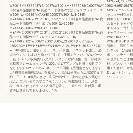
ト
MYAK¥4,70077
W60015MXEZZZ037¥2,100576W80016MXEZZZ038¥2,600776W1200K1_L052_2127
品コード価格W寸法キ
部材名商品幅部材No.商品コード価格W寸法ディスプレイケース
MYAK¥32,6005
W60044□-N0645-MYAK¥45,200576W80045□-N0845-
ャスター付引出しW80
MYAK¥48,800776W1200K1_L052_2128C部材名商品幅部材No.商
付キャビ□-K0845
品コード価格W寸法引出しW60046□-G0645-
スター付キャビK1
MYAK¥35,200573W80047□-G0845-
キャスター付引出
MYAK¥42,000773W1200K1_L052_2129C部材名商品幅部材No.商
キャスター付キャ
品コード価格W寸法フレームW60032Z-A0045-
W866450（482）
MYAK¥8,90024W800W1200K1_L052_2122C※フック5個入
W390418.5418.
25522202418W44818W448W448デプ126.5W448436.5（469.5）
引出し、透明引出
W390※引出し、透明引出し、スライド棚、バスケット棚は、必
ンタ−および台輪
ずカウンタ−および台輪を併用してご使用ください。WWパーツ
出し、スライド棚
一覧（D450／収納奥行2尺用）システム収納価格一覧・部材別
を併用してご使用
規格表フレームタイプ※W1200のみL字アングル同梱（壁固定と
棚、バスケット棚
なります）※W1200のみL字アングル同梱（壁固定となります）
用ください。商
…全機種要在庫確認品。在庫がない場合は受注から工場出荷まで
E：エッセン J
約10日。！10商品の色は、印刷の特性上、実物とは多少異なる
ワイト103
場合がございますのでご了承ください。掲載価格には、消費
税、ガラス代（ガラス組込商品を除く）、組立代、取付費、運
賃等は含まれておりません。102