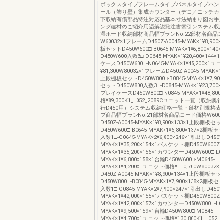
ボックスタイプフレームタイプパネルタイプハン
ール（飾り壁）集成カウンター（デコ／ニッチカ
下収納有償部品特注対応品基本寸法納まり図お手
ング建材のご紹介用語解説発注書索引システム収
湿ボード収納部材商品幅プランNo.22部材名商品
W60032×1フレームD450Z-A0045-MYAK×1¥8,90
板セットD450W600□-B0645-MYAK×1¥6,800×1
D450W600入数3□-D0645-MYAK×1¥20,400×1
ケースD450W600□-N0645-MYAK×1¥45,200×
¥81,300W80032×1フレームD450Z-A0045-MYAK×1¥
上段棚板セットD450W800□-B0845-MYAK×1¥7,90
セットD450W800入数3□-D0845-MYAK×1¥23,70
プレイケースD450W800□-N0845-MYAK×1¥48,
格¥89,300K1_L052_2089Cユニット一覧（収
行D450用）システム収納価格一覧・部材別規格
プ商品幅プランNo.21部材名商品コード価格W600
D450Z-A0045-MYAK×1¥8,900×133×1上段棚板セ
D450W600□-B0645-MYAK×1¥6,800×137×2棚板
入数1□-C0645-MYAK×2¥6,800×246×1引出しD450W
MYAK×1¥35,200×154×1バスケット棚D450W600Z-
MYAK×1¥35,200×156×1カウンターD450W600□-L0
MYAK×1¥6,800×158×1台輪D450W600□-M0645-
MYAK×1¥4,200×1ユニット価格¥110,700W8003
D450Z-A0045-MYAK×1¥8,900×134×1上段棚板セ
D450W800□-B0845-MYAK×1¥7,900×138×2棚板
入数1□-C0845-MYAK×2¥7,900×247×1引出しD450W
MYAK×1¥42,000×155×1バスケット棚D450W800Z-
MYAK×1¥42,000×157×1カウンターD450W800□-L0
MYAK×1¥9,500×159×1台輪D450W800□-M0845-
MYAK×1¥4,700×1ユニット価格¥130,800K1_L05