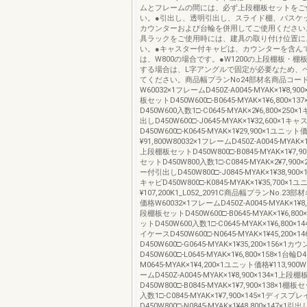
ムとフレームの間には、必ず上段棚板セットをご
い。●引出し、透明引出し、スライド棚、バスケ
カウンターおよび台輪を併用してご使用ください
具ラックをご使用時には、建具の取り付け位置に
い。●キャスター付キャビは、カウンターを含ん
は、W800の場合です。●W1200の上段棚板・棚
する場合は、L字アングルで固定が必要なため、
てください。商品幅プランNo24部材名商品コー
W60032×1フレームD450Z-A0045-MYAK×1¥8,90
板セットD450W600□-B0645-MYAK×1¥6,800×1
D450W600入数1□-C0645-MYAK×2¥6,800×25
出しD450W600□-J0645-MYAK×1¥32,600×
D450W600□-K0645-MYAK×1¥29,900×1ユニット
¥91,800W80032×1フレームD450Z-A0045-MYAK×1¥
上段棚板セットD450W800□-B0845-MYAK×1¥7,90
セットD450W800入数1□-C0845-MYAK×2¥7,900
ー付引出しD450W800□-J0845-MYAK×1¥38,9
キャビD450W800□-K0845-MYAK×1¥35,700×
¥107,200K1_L052_2091C商品幅プランNo.2
価格W60032×1フレームD450Z-A0045-MYAK×1¥8,
段棚板セットD450W600□-B0645-MYAK×1¥6,800
ットD450W600入数1□-C0645-MYAK×1¥6,800×
イケースD450W600□-N0645-MYAK×1¥45,200×1
D450W600□-G0645-MYAK×1¥35,200×156×1カ
D450W600□-L0645-MYAK×1¥6,800×158×1台輪D4
M0645-MYAK×1¥4,200×1ユニット価格¥113,900
ームD450Z-A0045-MYAK×1¥8,900×134×1上段
D450W800□-B0845-MYAK×1¥7,900×138×1棚板
入数1□-C0845-MYAK×1¥7,900×145×1ディス
D450W800□-N0845-MYAK×1¥48,800×147×1引出