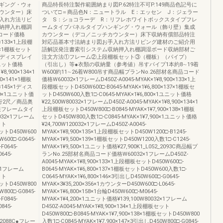
ギング・ウォ
商品特長特注製作範囲納まり図P.62特注不可P.149商品色記号に
ウンター）床
ついて□＝商品色N：ニュートラル E：エッセン J：ジェラー
入れ方法リビ
タ S：ショコラーデ R：リフレホワイトボックスタイプフレ
納押入れ棚調
ームタイプパネルタイプハンギング・ウォール（飾り壁）集成
コード価格
カウンター（デコ／ニッチカウンター）床下収納有償部品特注
0×133×1上段棚
対応品基本寸法納まり図お手入れ方法リビング建材のご紹介用
40×1棚板セット
語解説発注書索引システム収納押入れ棚調湿ボード収納部材ご
44×1ディスプレイ
注文方法①フレーム②上段棚板セット③（棚板）（パイプ）
1ユニット価格
（引出し）等●衣類の収納量（参考値）吊すパイプ1本約8∼19着
8,900×134×1
W600約11∼26着W800吊す商品幅プランNo.26部材名商品コード
0×141×1棚板
価格W60032×1フレームD450Z-A0045-MYAK×1¥8,900×133×1上
0×145×1ディス
段棚板セットD450W600□-B0645-MYAK×1¥6,800×137×1棚板セ
800×1ユニット価
ットD450W600入数1□-C0645-MYAK×1¥6,800×1ユニット価格
納奥行2尺／商品奥
¥22,500W80032×1フレームD450Z-A0045-MYAK×1¥8,900×134×1
表フレームタイ
上段棚板セットD450W800□-B0845-MYAK×1¥7,900×138×1棚板
32×1フレーム
セットD450W800入数1□-C0845-MYAK×1¥7,900×1ユニット価格
ット
¥24,700W120032×1フレームD450Z-A0045-
セットD450W600
MYAK×1¥8,900×135×1上段棚板セットD450W1200□-B1245-
600□-G0645-
MYAK×1¥9,500×139×1棚板セットD450W1200入数1□-C1245-
F0645-
MYAK×1¥9,500×1ユニット価格¥27,900K1_L052_2093C商品幅プ
645-
ランNo.25部材名商品コード価格W60032×1フレームD450Z-
A0045-MYAK×1¥8,900×133×1上段棚板セットD450W600□-
2×1フレーム
B0645-MYAK×1¥6,800×137×1棚板セットD450W600入数1□-
ット
C0645-MYAK×1¥6,800×146×3引出しD450W600□-G0645-
セットD450W800
MYAK×3¥35,200×356×1カウンターD450W600□-L0645-
800□-G0845-
MYAK×1¥6,800×158×1台輪D450W600□-M0645-
F0845-
MYAK×1¥4,200×1ユニット価格¥139,100W80032×1フレーム
845-
D450Z-A0045-MYAK×1¥8,900×134×1上段棚板セット
D450W800□-B0845-MYAK×1¥7,900×138×1棚板セットD450W800
2_2088C●フレー
入数1□-C0845-MYAK×1¥7,900×147×3引出しD450W800□-G0845-