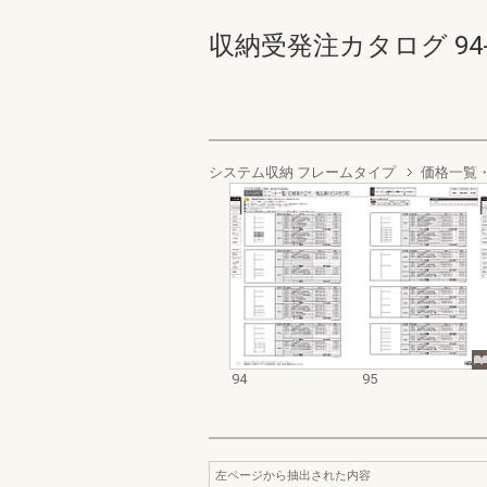
収納受発注カタログ 94-95
システム収納 フレームタイプ
価格一覧
94
95
左ページから抽出された内容