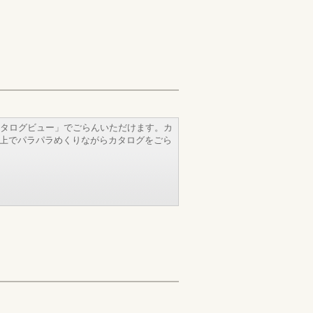
タログビュー」でごらんいただけます。カ
b上でパラパラめくりながらカタログをごら