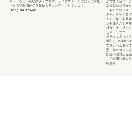
ネットを用いる収納タイプです。ライフステージの変化に対応
形材加工済ノック
できる可動間仕切り収納もラインアップしています。
工済完成品表面材
LivingChildRoom
ート紙カウンター
把手／引手亜鉛ダ
キャビネット固定
ット開き扉引戸扉
材扉引出し納まり
ビネットフロート
扉アルミ扉（スク
引出しTV台キャ
プフレームタイプ
壁）集成カウンタ
部品特注対応品基
ご紹介用語解説発
納部材