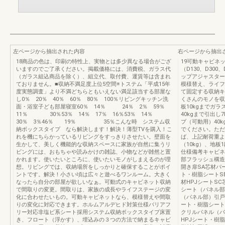
左ページから抽出された内容
右ページから抽出
18商品の色は、印刷の特性上、実物とは多少異なる場合がござ
19可動キャビネ
いますのでご了承ください。掲載価格には、消費税、ガラス代
（D130、D30
（ガラス組込商品を除く）、組立代、取付費、運賃等は含まれ
ップアジャスター
ておりません。■収納不満足度上位5空間※トステム「平成15年
模様替え、ライフ
度実態調査」より不満どちらともいえない満足該当する部屋な
て固定する収納キ
し0％ 20％ 40％ 60％ 80％ 100％リビングキッチン洗
くさんのモノを収
面・浴室子ども部屋寝室60％ 14％ 24％ 2％ 59％
板10kgまでガラ
11％ 30％53％ 14％ 17％ 16％53％ 14％
40kgまで引出し
30％ 3％46％ 19％ 35％こんな時 システム収
プ（可動用）40
納ボックスタイプ なら解決します！解決！薄型TVを購入！こ
でください。ただ
れを機にちらかっているリビングをすっきりさせたい。壁面を
ば、上記耐荷重よ
生かして、美しく機能的な収納スペースに家族が自然に集うリ
（10kg）、地板
ビングには、おもちゃや読みかけの雑誌、小物などが雑然と置
仕様備考キャビネ
かれます。使いたいところに、使いたいモノがしまえるのが理
部フラッシュ構造
想。リビングでは、収納場所をしっかりと確保することがポイ
開き扉SA芯材パ
ントです。解決！小さい頃は広々と遊べるワンルーム。大きく
ト・樹脂シートS
なったら自分の部屋が欲しいなぁ。可動式のキャビネット収納
材HPJシートS
で間取りの変更。間取りは、家族の成長やライフステージの変
シート（パネル部
化に合わせたいもの。可動キャビネットなら、模様替えや間取
（パネル部）引戸
りの変化に対応できます。ホルムアルデヒド対策仕様バリアフ
ート・樹脂シート
リー対応非塩ビ系シート採用システム収納ボックスタイプ床置
クリルパネル（パ
き、フロート（浮かす）、埋込みの３つの方法で納まるキャビ
HPJシート・樹