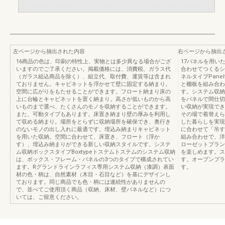
左ページから抽出された内容
右ページから抽出
16商品の色は、印刷の特性上、実物とは多少異なる場合がござ
17パネルを用い
いますのでご了承ください。掲載価格には、消費税、ガラス代
合わせてつくるシ
（ガラス組込商品を除く）、組立代、取付費、運賃等は含まれ
ネルタイプPane
ておりません。キャビネットを浮かせて壁に固定する納まり。
と棚板を組み合わ
空間に広がりをもたせることができます。フロート納まり床の
す。システム収納フ
上に台輪とキャビネットを置く納まり。高さが低いものから高
をパネルで間仕切
いものまで選べ、たくさんのモノを収納することができます。
い収納が実現でき
また、可動タイプもあります。床置き納まり壁の厚みを利用し
その場で着替えら
て収める納まり。場所をとらずに収納場所を確保でき、奥行き
した暮らしを実現
のないモノの出し入れに最適です。埋込み納まりキャビネット
に合わせて「吊す
を用いた収納。空間に合わせて、床置き、フロート（浮か
組み合わせで、洋
す）、埋込み納まりができる新しい収納スタイルです。システ
ローゼットプラン
ム収納ボックスタイプBoxtypeトステムトステムのシステム収納
を楽しめます。ス
は、ボックス・フレーム・パネルの3つのタイプで構成されてい
す。オープンプラ
ます。Rグランドラインラフィス専用システム収納（漆調）表面
す。
材の色・柄は、自然素材（木目・石目など）を基にデザインし
ております。同じ商品でも色・柄には連続性がありませんの
で、並べてご使用頂く商品（収納、床材、壁パネルなど）につ
いては、ご留意ください。