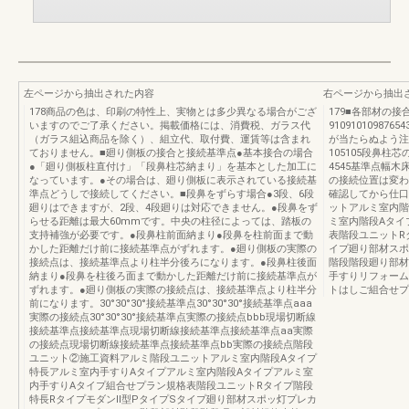
左ページから抽出された内容
右ページから抽出
178商品の色は、印刷の特性上、実物とは多少異なる場合がござ
179■各部材の
いますのでご了承ください。掲載価格には、消費税、ガラス代
9109101098
（ガラス組込商品を除く）、組立代、取付費、運賃等は含まれ
が当たらぬよう注
ておりません。■廻り側板の接合と接続基準点●基本接合の場合
105105段鼻柱
●「廻り側板柱直付け」「段鼻柱芯納まり」を基本とした加工に
4545基準点幅
なっています。●その場合は、廻り側板に表示されている接続基
の接続位置は変わ
準点どうしで接続してください。■段鼻をずらす場合●3段、6段
確認してから仕口
廻りはできますが、2段、4段廻りは対応できません。●段鼻をず
ットアルミ室内階
らせる距離は最大60mmです。中央の柱径によっては、踏板の
ミ室内階段Aタイ
支持補強が必要です。●段鼻柱前面納まり●段鼻を柱前面まで動
表階段ユニットR
かした距離だけ前に接続基準点がずれます。●廻り側板の実際の
イプ廻り部材スポ
接続点は、接続基準点より柱半分後ろになります。●段鼻柱後面
階段階段廻り部材
納まり●段鼻を柱後ろ面まで動かした距離だけ前に接続基準点が
手すりリフォーム
ずれます。●廻り側板の実際の接続点は、接続基準点より柱半分
トはしご組合せプ
前になります。30°30°30°接続基準点30°30°30°接続基準点aaa
実際の接続点30°30°30°接続基準点実際の接続点bbb現場切断線
接続基準点接続基準点現場切断線接続基準点接続基準点aa実際
の接続点現場切断線接続基準点接続基準点bb実際の接続点階段
ユニット②施工資料アルミ階段ユニットアルミ室内階段Aタイプ
特長アルミ室内手すりAタイプアルミ室内階段Aタイプアルミ室
内手すりAタイプ組合せプラン規格表階段ユニットRタイプ階段
特長RタイプモダンⅡ型PタイプSタイプ廻り部材スポッ灯プレカ