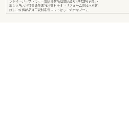
ットイージープレカット階段部材階段階段廻り部材規格表拾い
出し方法お見積書発注書特注部材手すりリフォーム階段屋根裏
はしご有償部品施工資料索引ロフトはしご組合せプラン