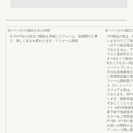
左ページから抽出された内容
右ページから抽出
キズや汚れの目立つ階段を手軽にリフォーム。短期間の工事
157商品の色は
で、美しく生まれ変わります。リフォーム階段
いますのでご了承
（ガラス組込商品
ておりません。ア
アルミ室内手すり
すりAタイプ組合
RタイプモダンⅡ
イージープレカッ
方法お見積書発注
ご有償部品施工資
フォーム階段新ブ
ル（C）ニュート
カジュアル色は、
ております。60
います。踏板先端
ずきにくくなりま
ート−AES木粉
鼻下材下地材桟木
カラーをご用意規
P.158~−P.1
お使いの階段の上
アッという間に美