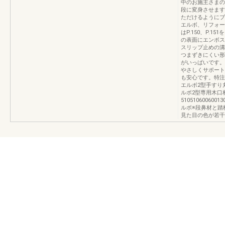
中のお施主さまの
段に変身させます
ただけるようにブ
エルボ、リフォー
はP.150、P.
の表面にエンボス
スリップ止めの溝
つまずきにくい形
がいっぱいです。
やさしくサポート
も安心です。特注品
エルボ2型手すり
ルボ2型専用木口
5105106006
ルボ※段鼻材と踏
見た目の色が若干