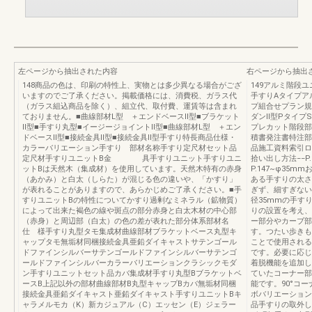
左ページから抽出された内容
右ページから抽出
148商品の色は、印刷の特性上、実物とは多少異なる場合がござ
149アルミ階段
いますのでご了承ください。掲載価格には、消費税、ガラス代
手すりAタイプア
（ガラス組込商品を除く）、組立代、取付費、運賃等は含まれ
プ組合せプラン規
ておりません。■曲線部材L型 ＋エンドベースⅡ型■ブラケット
ダンⅡ型Pタイプ
Ⅱ型■手すり丸型■イージージョイントⅡ型■曲線部材L型 ＋エン
プレカット階段部
ドベースⅡ型■接続金具Ⅱ型■接続金具Ⅱ型手すり特長商品仕様・
積書発注書特注部
カラーバリエーション手すり 部材名称手すり定尺材セット品
品施工資料索引ロ
定尺材手すりユニットB金 具手すりユニット手すりユニ
拾い出し方法−−P
ットBは天然木（集成材）を使用しています。天然木特有の赤身
P.147~φ35
（あかみ）と白太（しらた）が混じる色の違いや、「かすり」
ある手すりの太さ
が表れることがありますので、あらかじめご了承ください。■手
ぎず、細すぎない
すりユニットBの特性についてかすり過剰なミネラル（鉱物質）
径35mmの手す
によって出来た褐色の線や斑点の部分赤身と白太木材の中心部
りの設置を考え、
（赤身）と周辺部（白太）の色の差が表れた部分体系部材名
ー部分やカーブ部
仕 様手すり丸型タモ集成材曲線部材ブラケットベース丸型キ
す。つたい歩きも
ャップタモ無垢材同梱接続金具亜鉛ダイキャストサテンゴール
ことで使用される
ドファインシルバーサテンゴールドファインシルバーサテンゴ
です。必要に応じ
ールドファインシルバーカラーバリエーションクラシックモダ
着脱機能を追加し
ン手すりユニットセット品カバ集成材手すり丸型Bブラケットベ
ていたコーナー部
ースB上記以外の部材曲線部材B丸型キャップBカバ無垢材同梱
能です。90°コ
接続金具亜鉛ダイキャスト亜鉛ダイキャスト手すりユニットBキ
ボバリエーション
ャラメルモカ（K）新カジュアル（C）エッセン（E）ジェラー
品手すりの取外し