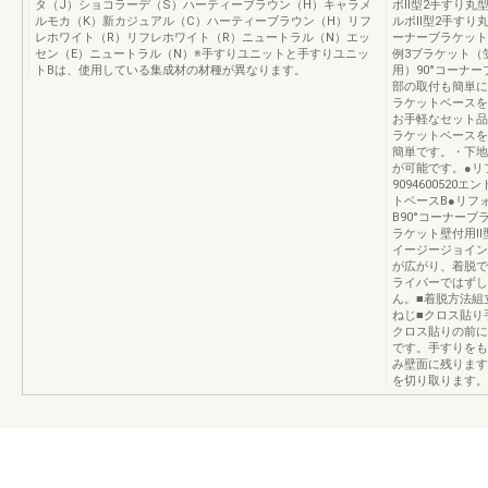
タ（J）ショコラーデ（S）ハーティーブラウン（H）キャラメ
ボⅡ型2手すり丸型
ルモカ（K）新カジュアル（C）ハーティーブラウン（H）リフ
ルボⅡ型2手すり丸
レホワイト（R）リフレホワイト（R）ニュートラル（N）エッ
ーナーブラケット1
セン（E）ニュートラル（N）※手すりユニットと手すりユニッ
例3ブラケット（
トBは、使用している集成材の材種が異なります。
用）90°コーナ
部の取付も簡単に
ラケットベースを
お手軽なセット品
ラケットベースを
簡単です。・下地
が可能です。●リ
909460052
トベースB●リフ
B90°コーナーブラ
ラケット壁付用Ⅱ
イージージョイン
が広がり、着脱で
ライバーではずし
ん。■着脱方法組
ねじ■クロス貼り
クロス貼りの前に
です。手すりをも
み壁面に残ります
を切り取ります。