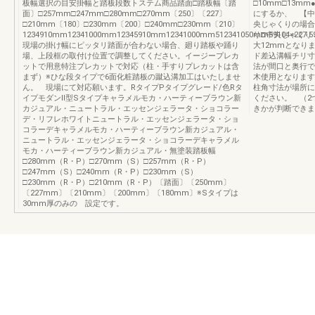
板幅選択の目安掛幅と踏板段数トステム商品踏面□踏板幅〔踏
□10mm□13
面〕□257mm□247mm□280mm□270mm〔250〕〔227〕
にするか、 【中
□210mm〔180〕□230mm〔200〕□240mm□230mm〔210〕
央じゃくりの場合
1234910mm12341000mm12345910mm12341000mm512341050mm59104=227.5910
り□中央じゃく
現場の掛け幅にピッタリ踏面が合わない場合、廻り踏板や踊り
大12mmとなり
場、上段框の取付け位置で調整してください。イージープレカ
ド差込溝幅チリ寸
ットで用意特注プレカットで対応（柱・手すりプレカットは含
法が間口と奥行で
まず）※ひな段タイプで6面化粧踏板の蹴込溝加工はいたしませ
木使用となります
ん。 現場にて対応願います。RタイプPタイプグレード/色Rタ
柱角寸法が場所に
イプモダンⅡ型Sタイプキャラメルモカ・ハーティーブラウン新
ください。 （2
カジュアル・ニュートラル・エッセンジェラータ・ショコラー
きかが判断できま
デ・リフレホワイトニュートラル・エッセンジェラータ・ショ
コラーデキャラメルモカ・ハーティーブラウン新カジュアル・
ニュートラル・エッセンジェラータ・ショコラーデキャラメル
モカ・ハーティーブラウン新カジュアル・無塗装踏板幅
□280mm（R・P）□270mm（S）□257mm（R・P）
□247mm（S）□240mm（R・P）□230mm（S）
□230mm（R・P）□210mm（R・P）〔踏面〕〔250mm〕
〔227mm〕〔210mm〕〔200mm〕〔180mm〕※Sタイプは
30mm厚のみの 設定です。