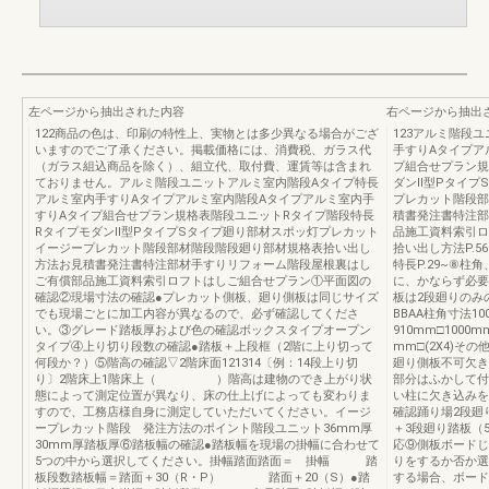
左ページから抽出された内容
右ページから抽出
122商品の色は、印刷の特性上、実物とは多少異なる場合がござ
123アルミ階段
いますのでご了承ください。掲載価格には、消費税、ガラス代
手すりAタイプア
（ガラス組込商品を除く）、組立代、取付費、運賃等は含まれ
プ組合せプラン規
ておりません。アルミ階段ユニットアルミ室内階段Aタイプ特長
ダンⅡ型Pタイプ
アルミ室内手すりAタイプアルミ室内階段Aタイプアルミ室内手
プレカット階段部
すりAタイプ組合せプラン規格表階段ユニットRタイプ階段特長
積書発注書特注部
RタイプモダンⅡ型PタイプSタイプ廻り部材スポッ灯プレカット
品施工資料索引ロ
イージープレカット階段部材階段階段廻り部材規格表拾い出し
拾い出し方法P.56~
方法お見積書発注書特注部材手すりリフォーム階段屋根裏はし
特長P.29~⑧
ご有償部品施工資料索引ロフトはしご組合せプラン①平面図の
に、かならず必要
確認②現場寸法の確認●プレカット側板、廻り側板は同じサイズ
板は2段廻りのみ
でも現場ごとに加工内容が異なるので、必ず確認してくださ
BBAA柱角寸法10
い。③グレード踏板厚および色の確認ボックスタイプオープン
910mm□10
タイプ④上り切り段数の確認●踏板＋上段框（2階に上り切って
mm□(2X4)その他
何段か？）⑤階高の確認▽2階床面121314〔例：14段上り切
廻り側板不可欠き
り〕2階床上1階床上（ ）階高は建物のでき上がり状
部分はふかして付
態によって測定位置が異なり、床の仕上げによっても変わりま
い柱に欠き込みを
すので、工務店様自身に測定していただいてください。イージ
確認踊り場2段廻
ープレカット階段 発注方法のポイント階段ユニット36mm厚
＋3段廻り踏板（
30mm厚踏板厚⑥踏板幅の確認●踏板幅を現場の掛幅に合わせて
応⑨側板ボードじ
5つの中から選択してください。掛幅踏面踏面＝ 掛幅 踏
りをするか否か選
板段数踏板幅＝踏面＋30（R・P） 踏面＋20（S）●踏
する場合、ボード