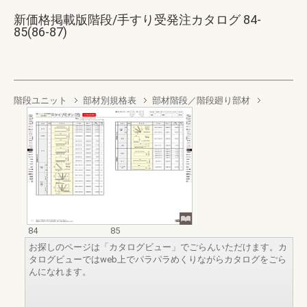
新価格掲載版階段/手すり受発注カタログ 84-
85(86-87)
階段ユニット
部材別規格表
部材階段／階段廻り部材
84
85
お探しのページは「カタログビュー」でごらんいただけます。カ
タログビューではweb上でパラパラめくりながらカタログをごら
んになれます。