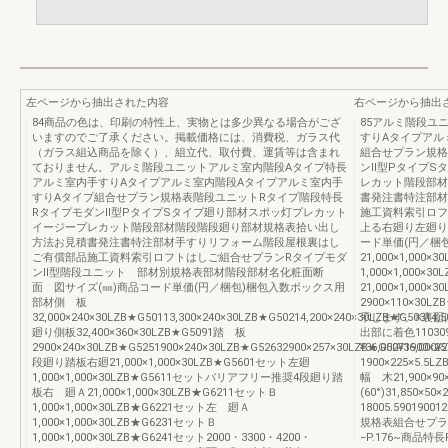
左ページから抽出された内容
右ページから抽出
84商品の色は、印刷の特性上、実物とは多少異なる場合がござ
85アルミ階段ユ
いますのでご了承ください。掲載価格には、消費税、ガラス代
すりAタイプアル
（ガラス組込商品を除く）、組立代、取付費、運賃等は含まれ
組合せプラン規格
ておりません。アルミ階段ユニットアルミ室内階段Aタイプ特長
ンⅡ型PタイプS
アルミ室内手すりAタイプアルミ室内階段Aタイプアルミ室内手
レカット階段部材
すりAタイプ組合せプラン規格表階段ユニットRタイプ階段特長
書発注書特注部材
RタイプモダンⅡ型PタイプSタイプ廻り部材スポッ灯プレカット
施工資料索引ロフ
イージープレカット階段部材階段階段廻り部材規格表拾い出し
上る右廻り左廻り
方法お見積書発注書特注部材手すりリフォーム階段屋根裏はし
ード単価(円／梱
ご有償部品施工資料索引ロフトはしご組合せプランRタイプモダ
21,000×1,000
ンⅡ型階段ユニット 部材別規格表部材階段部材名化粧面断
1,000×1,000×
面 図サイズ(㎜)商品コード単価(円／梱包)梱包入数ボックス用
21,000×1,000×
部材側 板
2900×110×30L
32,000×240×30LZB★G50113,300×240×30LZB★G50214,200×240×30LZB★G50314,
示します。※裏面は
廻り側板32,400×360×30LZB★G5091踏 板
出部に着色1103
2900×240×30LZB★G5251900×240×30LZB★G52632900×257×30LZB★G5271900×2
¥36,000¥36,0
段廻り踏板右廻21,000×1,000×30LZB★G5601セット左廻
1900×225×5.5LZ
1,000×1,000×30LZB★G5611セットバリアフリー推奨4段廻り踏
幅 木21,900×9
板右 廻Ａ21,000×1,000×30LZB★G6211セットＢ
(60°)31,850×5
1,000×1,000×30LZB★G6221セット左 廻Ａ
18005.590190012
1,000×1,000×30LZB★G6231セットＢ
規格表組合せプラ
1,000×1,000×30LZB★G6241セット2000・3300・4200・
−P.176~商品特長P