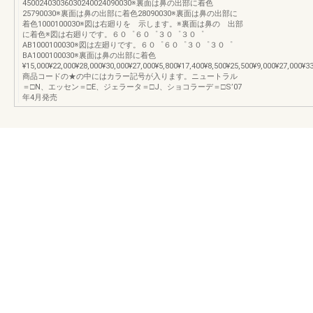
45002403036030240024090030※裏面は鼻の出部に着色
25790030※裏面は鼻の出部に着色28090030※裏面は鼻の出部に
着色1000100030※図は右廻りを 示します。※裏面は鼻の 出部
に着色※図は右廻りです。６０゜６０゜３０゜３０゜
AB1000100030※図は左廻りです。６０゜６０゜３０゜３０゜
BA1000100030※裏面は鼻の出部に着色
¥15,000¥22,000¥28,000¥30,000¥27,000¥5,800¥17,400¥8,500¥25,500¥9,000¥27,000¥3
商品コードの★の中にはカラー記号が入ります。ニュートラル
＝□N、エッセン＝□E、ジェラータ＝□J、ショコラーデ＝□S’07
年4月発売