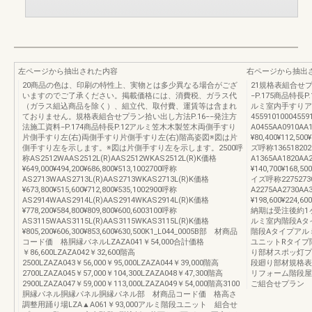
左ページから抽出された内容
右ページから抽出
20商品の色は、印刷の特性上、実物とは多少異なる場合がござ
21規格表組合せプ
いますのでご了承ください。掲載価格には、消費税、ガラス代
−P.175商品特
（ガラス組込商品を除く）、組立代、取付費、運賃等は含まれ
ルミ室内手すりア
ておりません。規格表組合せプラン拾い出し方法P.16−−発注方
455910100045
法施工資料−P.174商品特長P.12アルミ笠木木製笠木両側手すり
A0455AA0910AA
片側手すり左(右)両側手すり片側手すり左(右)階高姿図※図は片
¥80,400¥112,50
側手すり左を示します。※図は片側手すり左を示します。2500呼
ズ呼称136518202
称AS2512WAAS2512L(R)AAS2512WKAS2512L(R)K価格
A1365AA1820AA
¥649,000¥494,200¥686,800¥513,1002700呼称
¥140,700¥168,5
AS2713WAAS2713L(R)AAS2713WKAS2713L(R)K価格
イズ呼称22752730
¥673,800¥515,600¥712,800¥535,1002900呼称
A2275AA2730AA
AS2914WAAS2914L(R)AAS2914WKAS2914L(R)K価格
¥198,600¥224,60
¥778,200¥584,800¥809,800¥600,6003100呼称
納期は受注後約1
AS3115WAAS3115L(R)AAS3115WKAS3115L(R)K価格
ルミ室内階段Aタ
¥805,200¥606,300¥853,600¥630,500K1_L044_0005B部 材商品
階段Aタイプアル
コード価 格胴縁パネルLZAZA041￥54,000合計価格
ユニットRタイプ
￥86,600LZAZA042￥32,600階高
り部材スポッ灯プ
2500LZAZA043￥56,000￥95,000LZAZA044￥39,000階高
段廻り部材規格表
2700LZAZA045￥57,000￥104,300LZAZA048￥47,300階高
リフォーム階段屋
2900LZAZA047￥59,000￥113,000LZAZA049￥54,000階高3100
ご組合せプラン
胴縁パネル胴縁パネル胴縁パネル部 材商品コード価 格高さ
調整用踊り場LZA▲A061￥93,000アルミ階段ユニット 組合せ