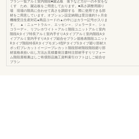
プラン一覧アルミ室内階段■蹴込板 落下など万が一の不安をな
くす ため、蹴込板をご用意しております。■高さ調整用踊り
場 現場の階高に合わせて高さを調節する 際に使用できる部
材をご用意しています。オプション設定納期は受注後約1ヶ月全
機種受注生産対応●商品コードの▲の中にはカラー記号が入りま
す。 ▲：ニュートラル＝、エッセン＝、ジェラータ＝、ショ
コラーデ＝、リフレホワイト＝アルミ階段ユニットアルミ室内
階段Aタイプ特長アルミ室内手すりAタイプアルミ室内階段Aタ
イプアルミ室内手すりAタイプ組合せプラン規格表階段ユニット
Rタイプ階段特長RタイプモダンⅡ型PタイプSタイプ廻り部材ス
ポッ灯プレカットイージープレカット階段部材階段階段廻り部
材規格表拾い出し方法お見積書発注書特注部材手すりリフォー
ム階段屋根裏はしご有償部品施工資料索引ロフトはしご組合せ
プラン