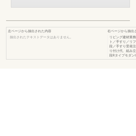
左ページから抽出された内容
右ページから抽出
抽出されたテキストデータはありません。
リビング建材業務
ト／手すり／リフ
段／手すり受発注
り付け代、組み立
段RタイプモダンⅡ