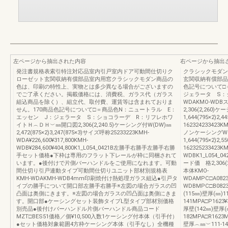
左ページから抽出された内容
右ページから抽出
発注書規格表索引特注対応品室内引戸室内ドア可動間仕切りク
クラシックモダン
ローゼット玄関収納有償部品室内用窓クラシックモダン商品の
玄関収納有償部品
色は、印刷の特性上、実物とは多少異なる場合がございますの
色記号について□
でご了承ください。掲載価格には、消費税、ガラス代（ガラス
ジェラータ S：
組込商品を除く）、組立代、取付費、運賃等は含まれておりま
WDAKMO-W
せん。170商品色記号について□＝商品色N：ニュートラル E：
2,306(2,260)
エッセン J：ジェラータ S：ショコラーデ R：リフレホワ
1,644(795×2)2,
イトＨ︵ＤＨ︶㎜開口図2,306(2,240.5)ケーシング付W(DW)㎜
162324233423KM
2,472(875×2)3,247(875×3)サイズ呼称25233223KMH-
ノンケーシングW(
WDA¥226,600¥317,800KMH-
1,644(795×2)2,
WDB¥284,600¥404,800K1_L054_0421B左勝手右勝手左勝手右勝
162325233423KM
手セット価格●下枠は専用のフラット下レールが枠に同梱されて
WDBK1_L05
います。●後付けで片側バーハンドルをご使用になれます。可動
ード価 格2,306(
間仕切り引戸連動タイプ可動間仕切りユニット部材別規格表
本体KMO-
KMH-WDAKMH-WDB4mm印刷焼付け熱処理ガラス組込●引戸タ
WDAMPC□A0823×
イプの勝手について開口部左勝手右勝手※左図の場合ガラスの凹
WDBMPC□B082
凸面は奥側にきます。※左図の場合ガラスの凹凸面は奥側にきま
(115㎜)壁厚(㎜)11
す。開口部●ケーシングセット装飾タイプL型タイプ部材別価格
141MPA□P1623¥
別売品●後付けバーハンドル片側バーハンドル商品コード
厚壁(142㎜)壁厚(㎜
MZT□BES51価格／個¥10,500入数1ケーシング付本体（引手付）
182MPA□R162
●セット価格対象範囲4方枠ケーシング本体（引手なし）全機種
壁厚︵㎜︶111-141