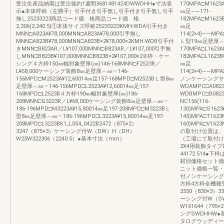
受注生産品納期は受注後約1週間3681481424DWWDHH●寸法表
170MPA□M1623A
示●本体呼称（左勝手）引手付き引手無し引手付き引手無し引手
㎜足――171-
無し25233223商品コード価 格商品コード価 格
182MPA□M1623B
2,306(2,240.5)①本体サイズ呼称25233223KMH-WDA引手付き
㎜足
MNN□A823A¥78,000MNN□A823A¥78,000引手無し
114(2×4)――MPA
MNN□A823B¥78,000MNN□A823B×2¥78,000×2KMH-WDB引手付
Ｌ型19㎜足壁厚︵㎜︶
きMNN□B823AR／L¥107,000MNN□B823AR／L¥107,000引手無
170MPA□L1623
しMNN□B823B¥107,000MNN□B823B×2¥107,000×2②枠・ケー
182MPA□L1623B¥
シング４方枠150㎜幅対象壁厚(㎜)146-168MNN□F2523R／
㎜足
L¥58,000ケーシング装飾8㎜足壁厚︵㎜︶146-
114(2×4)――MPA□
156MPD□M2523A¥12,60014㎜足157-168MPD□M2523BＬ型8㎜
ノンケーシングサイズ
足壁厚︵㎜︶146-156MPD□L2523A¥12,60014㎜足157-
WDAMPC□A0823×
168MPD□L2523B４方枠190㎜幅対象壁厚(㎜)186-
WDBMPC□B0823
208MNN□G3223R／L¥68,000ケーシング装飾8㎜足壁厚︵㎜︶
NC156(116-
186-196MPD□M3223A¥15,80014㎜足197-208MPD□M3223BＬ
130)MPA□S1623¥
型8㎜足壁厚︵㎜︶186-196MPD□L3223A¥15,80014㎜足197-
145)MPA□T1623
208MPD□L3223BK1_L054_0422B2472（875×2）
160)MPA□V1623
3247（875×3）ケーシング付W（DW）H（DH）
の取付け位置は、
W25W322306（2240.5）●基本寸法（mm）
（工場にて取付け済）
2X4用装飾タイ
44172.514
材別価格セット価
ニット価格一覧・
付ノンケーシング
方枠4方枠全機種
2550（830×3）3
ーシング付W（SW）
W161644（795
ングSWDHHW
タログウッディー