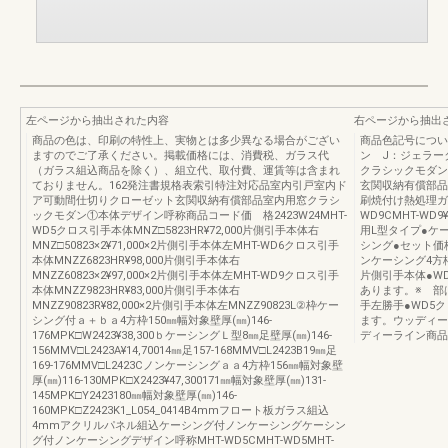
左ページから抽出された内容
右ページから抽出
商品の色は、印刷の特性上、実物とは多少異なる場合がござい
商品色記号につい
ますのでご了承ください。掲載価格には、消費税、ガラス代
ン J：ジェラー
（ガラス組込商品を除く）、組立代、取付費、運賃等は含まれ
クラシックモダン
ておりません。162発注書規格表索引特注対応品室内引戸室内ド
玄関収納有償部品
ア可動間仕切りクローゼット玄関収納有償部品室内用窓クラシ
刷焼付け熱処理ガ
ックモダン①本体デザイン呼称商品コード価 格2423W24MHT-
WD9CMHT-WD9¥3
WD5クロス引手本体MNZ□5823HR¥72,000片側引手本体右
用L型タイプ●ケ
MNZ□50823×2¥71,000×2片側引手本体左MHT-WD6クロス引手
シング●セット価
本体MNZZ6823HR¥98,000片側引手本体右
ンケーシング4方
MNZZ60823×2¥97,000×2片側引手本体左MHT-WD9クロス引手
片側引手本体●W
本体MNZZ9823HR¥83,000片側引手本体右
あります。※ 部
MNZZ90823R¥82,000×2片側引手本体左MNZZ90823L②枠ケー
手左勝手●WD5
シング付ａ＋ｂａ4方枠150㎜幅対象壁厚(㎜)146-
ます。ウッディー
176MPK□W2423¥38,300ｂケーシングＬ型8㎜足壁厚(㎜)146-
ディーライン商品
156MMV□L2423A¥14,70014㎜足157-168MMV□L2423B19㎜足
169-176MMV□L2423Cノンケーシングａａ4方枠156㎜幅対象壁
厚(㎜)116-130MPK□X2423¥47,300171㎜幅対象壁厚(㎜)131-
145MPK□Y2423180㎜幅対象壁厚(㎜)146-
160MPK□Z2423K1_L054_0414B4mmフロート板ガラス組込
4mmアクリルパネル組込ケーシング付ノンケーシングケーシン
グ付ノンケーシングデザイン呼称MHT-WD5CMHT-WD5MHT-