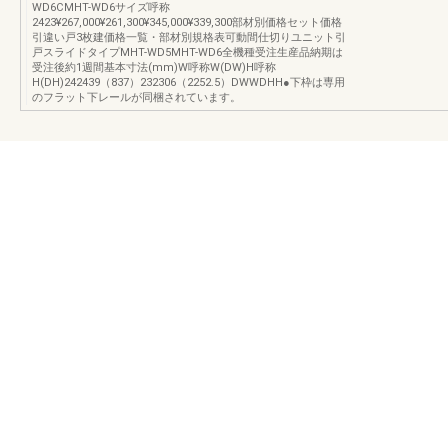
WD6CMHT-WD6サイズ呼称
2423¥267,000¥261,300¥345,000¥339,300部材別価格セット価格
引違い戸3枚建価格一覧・部材別規格表可動間仕切りユニット引
戸スライドタイプMHT-WD5MHT-WD6全機種受注生産品納期は
受注後約1週間基本寸法(mm)W呼称W(DW)H呼称
H(DH)242439（837）232306（2252.5）DWWDHH●下枠は専用
のフラット下レールが同梱されています。