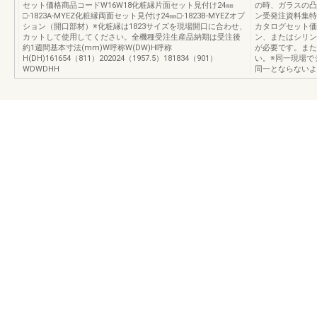
セット価格商品コードW16W18化粧縁片面セット見付け24㎜
の時、ガラスの凸
□-1823A-MYEZ化粧縁両面セット見付け24㎜□-1823B-MYEZオプ
ン受発注資料集特
ション（開口部材）※化粧縁は1823サイズを現場開口に合わせ、
カタログセット価
カットして使用してください。全機種受注生産品納期は受注後
ン、またはシリン
約1週間基本寸法(mm)W呼称W(DW)H呼称
が必要です。また
H(DH)161654（811）202024（1957.5）181834（901）
い。※同一現場で
WDWDHH
同一とならないよ