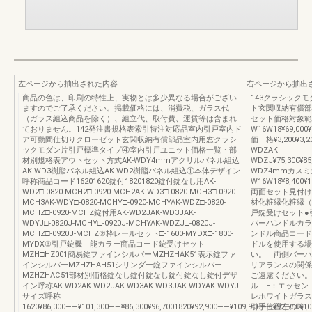
左ページから抽出された内容
右ページから抽出
商品の色は、印刷の特性上、実物とは多少異なる場合がござい
143クラシック
ますのでご了承ください。掲載価格には、消費税、ガラス代
ト玄関収納有償部
（ガラス組込商品を除く）、組立代、取付費、運賃等は含まれ
セット価格対象範
ておりません。142発注書規格表索引特注対応品室内引戸室内ド
W16W18¥69,000¥7
ア可動間仕切りクローゼット玄関収納有償部品室内用窓クラシ
価 格¥3,200¥3,2
ックモダン片引戸標準タイプ④室内引戸ユニット価格一覧・部
WDZAK-
材別規格表アウトセット方式AK-WDY4mmアクリルパネル組込
WDZJ¥75,300¥85,
AK-WD3樹脂パネル組込AK-WD2樹脂パネル組込①本体デザイン
WDZ4mmカス
呼称商品コード16201620錠付18201820錠付錠なし用AK-
W16W18¥8,400
WD2□-0820-MCH2□-0920-MCH2AK-WD3□-0820-MCH3□-0920-
両面セット見付け
MCH3AK-WDY□-0820-MCHY□-0920-MCHYAK-WDZ□-0820-
材化粧縁化粧縁（
MCHZ□-0920-MCHZ錠付用AK-WD2JAK-WD3JAK-
戸錠受けセット●
WDYJ□-0820J-MCHY□-0920J-MCHYAK-WDZJ□-0820J-
バーハンドルカラ
MCHZ□-0920J-MCHZ②枠レールセット□-1600-MYDX□-1800-
ンドル商品コード価格
MYDX③引戸錠機 能カラー商品コード錠受けセット
ドルを使用する場
MZH□HZ001簡易錠ファインシルバーMZHZHAK51表示錠ファ
い。 両側バーハ
インシルバーMZHZHAH51シリンダー錠ファインシルバー
リアランスの関係
MZHZHAC51部材別価格錠なし錠付錠なし錠付錠なし錠付デザ
ご遠慮ください。
イン呼称AK-WD2AK-WD2JAK-WD3AK-WD3JAK-WDYAK-WDYJ
ル E：エッセン
サイズ呼称
レホワイトガラス
1620¥86,300――¥101,300――¥86,300¥96,7001820¥92,900――¥109,900――¥92,900¥10
引手位置左の時、