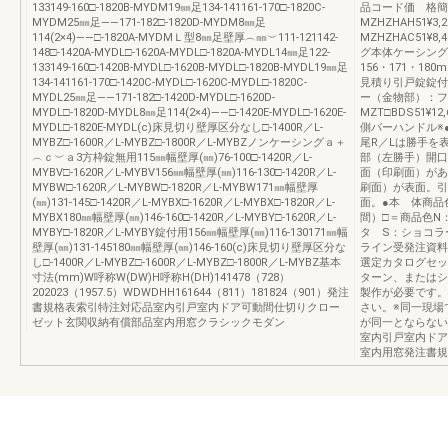
133149-160□-1820B-MYDM19㎜足134-141161-170□-1820C-
品コード価 格簡易錠
MYDM25㎜足――171-182□-1820D-MYDM8㎜足
MZHZHAH51¥3
114(2×4)――□-1820A-MYDMＬ型8㎜足壁厚︵㎜︶111-121142-
MZHZHAC51¥8
148□-1420A-MYDL□-1620A-MYDL□-1820A-MYDL14㎜足122-
グ本体ケーシング
133149-160□-1420B-MYDL□-1620B-MYDL□-1820B-MYDL19㎜足
156・171・1
134-141161-170□-1420C-MYDL□-1620C-MYDL□-1820C-
見積り引戸錠錠付
MYDL25㎜足――171-182□-1420D-MYDL□-1620D-
ー（金物部）：フ
MYDL□-1820D-MYDL8㎜足114(2×4)――□-1420E-MYDL□-1620E-
MZT□BDS51¥1
MYDL□-1820E-MYDL(c)床見切り壁厚区分なし□-1400R／L-
側バーハンドル※
MYBZ□-1600R／L-MYBZ□-1800R／L-MYBZノンケーシングａ＋
尾R／Lは勝手を
︵ｃ︶ａ3方枠錠無用115㎜幅壁厚(㎜)76-100□-1420R／L-
部（左勝手）開口
MYBV□-1620R／L-MYBV156㎜幅壁厚(㎜)116-130□-1420R／L-
面（印刷面）があ
MYBW□-1620R／L-MYBW□-1820R／L-MYBW171㎜幅壁厚
刷面）が表面。引
(㎜)131-145□-1420R／L-MYBX□-1620R／L-MYBX□-1820R／L-
面。●本 体商品
MYBX180㎜幅壁厚(㎜)146-160□-1420R／L-MYBY□-1620R／L-
間）□＝商品色N
MYBY□-1820R／L-MYBY錠付用156㎜幅壁厚(㎜)116-130171㎜幅
タ S：ショコ
壁厚(㎜)131-145180㎜幅壁厚(㎜)146-160(c)床見切り壁厚区分な
ライン受発注資料
し□-1400R／L-MYBZ□-1600R／L-MYBZ□-1800R／L-MYBZ基本
選定カタログセッ
寸法(mm)W呼称W(DW)H呼称H(DH)141478（728）
ターン、またはシ
202023（1957.5）WDWDHH161644（811）181824（901）発注
製作が必要です。
書規格表索引特注対応品室内引戸室内ドア可動間仕切りクロー
さい。※同一現場
ゼット玄関収納有償部品室内用窓クラシックモダン
が同一とならない
室内引戸室内ドア
室内用窓発注書規