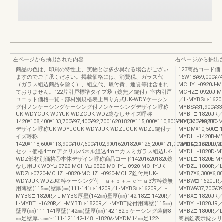
左ページから抽出された内容
右ページから抽出
商品の色は、印刷の特性上、実物とは多少異なる場合がござい
123商品コード価 
ますのでご了承ください。掲載価格には、消費税、ガラス代
16W18¥69,000¥74
（ガラス組込商品を除く）、組立代、取付費、運賃等は含まれ
MCHY□-0920J-MC
ておりません。122片引戸標準タイプ⑥（錠無／錠付）室内引戸
MCHZ□-0920J-MC
ユニット価格一覧・部材別規格表上吊り方式UK-WDYケーシン
／L-MYBS□-1620
グ付ノンケーシングケーシング付ノンケーシングデザイン呼称
MYBS¥31,900¥33
UK-WDYCUK-WDYUK-WDZCUK-WDZ錠なしサイズ呼称
MYBT□-1820JR／
1420¥108,400¥103,700¥97,400¥92,70016201820¥115,000¥110,800¥104,000¥99,800
MYDM□-1820C-M
デザイン呼称UK-WDYJCUK-WDYJUK-WDZJCUK-WDZJ錠付サ
MYDM¥10,500□-1
イズ呼称
MYDL□-1420B-MY
1420¥118,600¥113,900¥107,600¥102,90016201820¥125,200¥121,000¥114,200¥110,
MYDL□-1620C-M
セット価格4mmアクリルパネル組込4mmカスミガラス組込UK-
MYDL□-1820D-MY
WDZ部材別価格①本体デザイン呼称商品コード142016201820錠
MYDL□-1820E-M
なし用UK-WDY□-0720-MCHY□-0820-MCHY□-0920-MCHYUK-
MYBZ□-1800R／L
WDZ□-0720-MCHZ□-0820-MCHZ□-0920-MCHZ錠付用UK-
MYBZ¥6,300¥6,80
WDYJUK-WDZJ②枠ケーシング付 ａ＋ｂ＋︵ｃ︶ａ3方枠錠無
MYBW□-1620JR
用薄壁(115㎜)壁厚(㎜)111-141□-1420R／L-MYBS□-1620R／L-
MYBW¥37,700¥3
MYBS□-1820R／L-MYBS厚壁(142㎜)壁厚(㎜)142-182□-1420R／
MYBX□-1820JR／
L-MYBT□-1620R／L-MYBT□-1820R／L-MYBT錠付用薄壁(115㎜)
MYBY□-1820JR／
壁厚(㎜)111-141厚壁(142㎜)壁厚(㎜)142-182ｂケーシング装飾8
MYBZ□-1800R／L
㎜足壁厚︵㎜︶111-121142-148□-1820A-MYDM14㎜足122-
簡易錠表示錠シリ