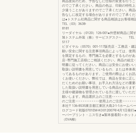
商品改良のため、予告なしに仕様の変更を行うこ
のでご了承ください。商品の色は、印刷の特性上
少違うことがありますのでご了承ください。商品
告なしに改定する場合がありますのでご了承くだ
は●トステム社商品に関する商品相談はお客
TEL（03）3638-
8181
リーダイヤル（0120）126-001●外壁材商品に
旭トステム外装（株）サービスデスクへ TEL（03
5117
ビダイヤル（0570）001-117販売店・工務店・
願い安全に関する注意事項商品によっては、使用
を限定するもの、専門施工を必要とするものがあ
店･専門施工店様にご相談ください。商品の組立
明書に従ってください。商品には安全にお使いい
取扱い説明書を用意しているもの、または本体表
ってあるものがあります。ご使用の際はよくお読
くお使いください。弊社では、商品を安全に正し
だくためのお願い事項、お手入れ方法などの重要
した取扱い説明書を用意している商品があります
主様や建築物を管理されている方に渡していただ
願いします。商品選択上のご注意････････････
のご注意･････････････使用上のご注意･････････
本社〒136-8535東京都江東区大島2-1-1ホームペー
ログコード初版0701EM-KO012007年4月1日発
ーバープリント・ニス引き●製本接着剤＝ホット
（EVA糊）