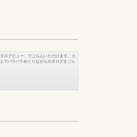
タログビュー」でごらんいただけます。カ
b上でパラパラめくりながらカタログをごら