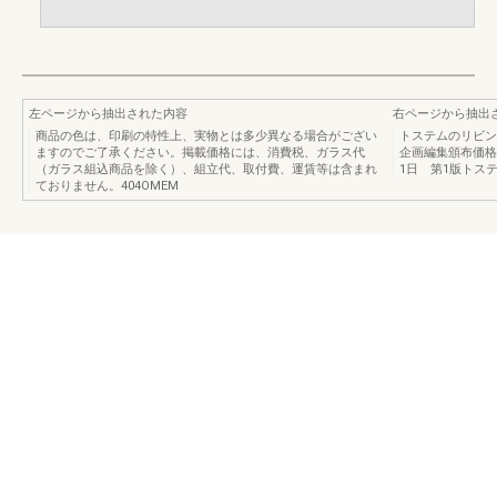
左ページから抽出された内容
右ページから抽出
商品の色は、印刷の特性上、実物とは多少異なる場合がござい
トステムのリビン
ますのでご了承ください。掲載価格には、消費税、ガラス代
企画編集頒布価格発
（ガラス組込商品を除く）、組立代、取付費、運賃等は含まれ
1日 第1版トス
ておりません。404OMEM