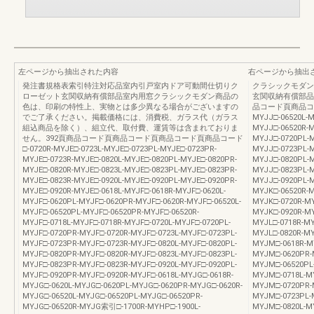
左ページから抽出された内容
右ページから抽出
発注書規格表索引特注対応品室内引戸室内ドア可動間仕切りク
クラシックモダン
ローゼット玄関収納有償部品室内用窓クラシックモダン商品の
玄関収納有償部品
色は、印刷の特性上、実物とは多少異なる場合がございますの
品コード頁商品コー
でご了承ください。掲載価格には、消費税、ガラス代（ガラス
MYJJ□-06520L-M
組込商品を除く）、組立代、取付費、運賃等は含まれておりま
MYJJ□-06520R-M
せん。392頁商品コード頁商品コード頁商品コード頁商品コード
MYJJ□-0720PL-M
□-0720R-MYJE□-0723L-MYJE□-0723PL-MYJE□-0723PR-
MYJJ□-0723PL-M
MYJE□-0723R-MYJE□-0820L-MYJE□-0820PL-MYJE□-0820PR-
MYJJ□-0820PL-M
MYJE□-0820R-MYJE□-0823L-MYJE□-0823PL-MYJE□-0823PR-
MYJJ□-0823PL-M
MYJE□-0823R-MYJE□-0920L-MYJE□-0920PL-MYJE□-0920PR-
MYJJ□-0920PL-M
MYJE□-0920R-MYJE□-0618L-MYJF□-0618R-MYJF□-0620L-
MYJK□-06520R-M
MYJF□-0620PL-MYJF□-0620PR-MYJF□-0620R-MYJF□-06520L-
MYJK□-0720R-MY
MYJF□-06520PL-MYJF□-06520PR-MYJF□-06520R-
MYJK□-0920R-MY
MYJF□-0718L-MYJF□-0718R-MYJF□-0720L-MYJF□-0720PL-
MYJL□-0718R-MY
MYJF□-0720PR-MYJF□-0720R-MYJF□-0723L-MYJF□-0723PL-
MYJL□-0820R-MY
MYJF□-0723PR-MYJF□-0723R-MYJF□-0820L-MYJF□-0820PL-
MYJM□-0618R-M
MYJF□-0820PR-MYJF□-0820R-MYJF□-0823L-MYJF□-0823PL-
MYJM□-0620PR-
MYJF□-0823PR-MYJF□-0823R-MYJF□-0920L-MYJF□-0920PL-
MYJM□-06520PL
MYJF□-0920PR-MYJF□-0920R-MYJF□-0618L-MYJG□-0618R-
MYJM□-0718L-M
MYJG□-0620L-MYJG□-0620PL-MYJG□-0620PR-MYJG□-0620R-
MYJM□-0720PR-
MYJG□-06520L-MYJG□-06520PL-MYJG□-06520PR-
MYJM□-0723PL-
MYJG□-06520R-MYJG索引□-1700R-MYHP□-1900L-
MYJM□-0820L-M