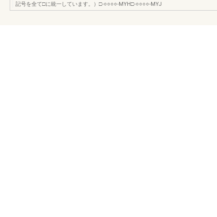
記号を全て□に統一しています。）□-○○○○-MYH□-○○○○-MYJ