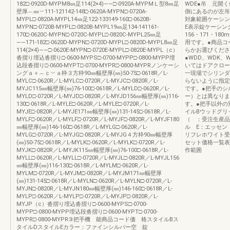
182□-0920D-MYPM8㎜足114(2×4)――□-0920A-MYPMＬ型8㎜足
WDE●吊 元開
壁厚︵㎜︶111-121142-148□-0620A-MYPN□-0720A-
側にあるのが左吊
MYPL□-0820A-MYPL14㎜足122-133149-160□-0620B-
対象範囲ケーシン
MYPN□-0720B-MYPL□-0820B-MYPL19㎜足134-141161-
E表示錠ケーシン
170□-0620C-MYPN□-0720C-MYPL□-0820C-MYPL25㎜足
156・171・1
――171-182□-0620D-MYPN□-0720D-MYPL□-0820D-MYPL8㎜足
用です。●商品コ
114(2×4)――□-0620E-MYPN□-0720E-MYPL□-0820E-MYPL（c）
らかお選びくださ
沓摺り埋込沓摺り□-0600-MYPS□-0700-MYPP□-0800-MYPP埋
●WDD、WDK、
込段沓摺り□-0600-MYPT□-0700-MYPR□-0800-MYPRノンケーシ
いてはドアクロー
ングａ＋︵ｃ︶ａ枠３方枠90㎜幅壁厚(㎜)50-75□-0618R／L-
一現場でシリンダ
MYLC□-0620R／L-MYLC□-0720R／L-MYJC□-0820R／L-
らないように指定
MYJC115㎜幅壁厚(㎜)76-100□-0618R／L-MYLD□-0620R／L-
です。●把手のシ
MYLD□-0720R／L-MYJD□-0820R／L-MYJD156㎜幅壁厚(㎜)116-
ー）とは異なりま
130□-0618R／L-MYLE□-0620R／L-MYLE□-0720R／L-
す。●把手以外の
MYJE□-0820R／L-MYJE171㎜幅壁厚(㎜)131-145□-0618R／L-
イルBウッドグリ
MYLF□-0620R／L-MYLF□-0720R／L-MYJF□-0820R／L-MYJF180
（ ：受注生産品
㎜幅壁厚(㎜)146-160□-0618R／L-MYLG□-0620R／L-
ル E：エッセ
MYLG□-0720R／L-MYJG□-0820R／L-MYJG４方枠90㎜幅壁厚
リフレホワイト受
(㎜)50-75□-0618R／L-MYLK□-0620R／L-MYLK□-0720R／L-
セット価格一覧表
MYJK□-0820R／L-MYJK115㎜幅壁厚(㎜)76-100□-0618R／L-
作範囲
MYLL□-0620R／L-MYLL□-0720R／L-MYJL□-0820R／L-MYJL156
㎜幅壁厚(㎜)116-130□-0618R／L-MYLM□-0620R／L-
MYLM□-0720R／L-MYJM□-0820R／L-MYJM171㎜幅壁厚
(㎜)131-145□-0618R／L-MYLN□-0620R／L-MYLN□-0720R／L-
MYJN□-0820R／L-MYJN180㎜幅壁厚(㎜)146-160□-0618R／L-
MYLP□-0620R／L-MYLP□-0720R／L-MYJP□-0820R／L-
MYJP（c）沓摺り埋込沓摺り□-0600-MYPS□-0700-
MYPP□-0800-MYPP埋込段沓摺り□-0600-MYPT□-0700-
MYPR□-0800-MYPR③把手機 能商品コード価 格スタイルBス
タイルDスタイルEカラー：ファインシルバー空 錠