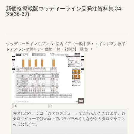
新価格掲載版ウッディーライン受発注資料集 34-
35(36-37)
ウッディーラインモダン
室内ドア（一般ドア：トイレドア／親子
ドア／ランマ付ドア）価格一覧・部材別一覧表
34
35
お探しのページは「カタログビュー」でごらんいただけます。カ
タログビューではweb上でパラパラめくりながらカタログをごら
んになれます。