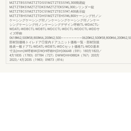
MZTZTBS51MZTZTDS51MZTZTES51¥5,300簡易錠
MZTZTBK51MZTZTDK51MZTZTEK51¥6,300シリンダー錠
MZTZTBC51MZTZTDC51MZTZTEC51¥7,400表示錠
MZTZTBH51MZTZTDH51MZTZTEH51¥6,800ケーシング付ノン
ケーシングケーシング付ノンケーシングケーシング付ノンケー
シングケーシング付ノンケーシングデザイン呼称TL-WDACTL-
WDATL-WDBCTL-WDBTL-WDCCTL-WDCTL-WDDCTL-WDDサ
イズ呼称
0618¥62,500¥58,800¥66,200¥62,500――――――――0620¥62,500¥58,800¥66,200¥62,500¥
部材別価格トイレドア①室内ドアユニット価格一覧・部材別規
格表一般ドアTL-WDATL-WDBTL-WDCセット価格TL-WDD基本
寸法(mm)W呼称W(DW)H呼称H(DH)06648（591）183方1823／
4方1835（1783）07784（727）DWWDHH08824（767）203方
2023／4方2035（1983）09873（816）