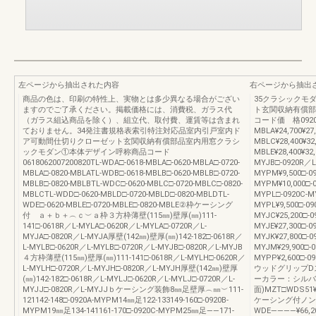
左ページから抽出された内容
右ページから抽出
商品の色は、印刷の特性上、実物とは多少異なる場合がござい
35クラシックモ
ますのでご了承ください。掲載価格には、消費税、ガラス代
ト玄関収納有償部
（ガラス組込商品を除く）、組立代、取付費、運賃等は含まれ
コード価 格0920W0
ておりません。34発注書規格表索引特注対応品室内引戸室内ド
MBLA¥24,700¥27,
ア可動間仕切りクローゼット玄関収納有償部品室内用窓クラシ
MBLC¥28,400¥32,
ックモダン①本体デザイン呼称商品コード
MBLE¥28,400¥32
0618062007200820TL-WDA□-0618-MBLA□-0620-MBLA□-0720-
MYJB□-0920R／L-
MBLA□-0820-MBLATL-WDB□-0618-MBLB□-0620-MBLB□-0720-
MYPM¥9,500□-0
MBLB□-0820-MBLBTL-WDC□-0620-MBLC□-0720-MBLC□-0820-
MYPM¥10,000□-0
MBLCTL-WDD□-0620-MBLD□-0720-MBLD□-0820-MBLDTL-
MYPL□-0920C-MY
WDE□-0620-MBLE□-0720-MBLE□-0820-MBLE②枠ケーシング
MYPL¥9,500□-09
付 ａ＋ｂ＋︵ｃ︶ａ枠３方枠薄壁(115㎜)壁厚(㎜)111-
MYJC¥25,200□-
141□-0618R／L-MYLA□-0620R／L-MYLA□-0720R／L-
MYJE¥27,300□-
MYJA□-0820R／L-MYJA厚壁(142㎜)壁厚(㎜)142-182□-0618R／
MYJK¥27,800□-0
L-MYLB□-0620R／L-MYLB□-0720R／L-MYJB□-0820R／L-MYJB
MYJM¥29,900□-
４方枠薄壁(115㎜)壁厚(㎜)111-141□-0618R／L-MYLH□-0620R／
MYPP¥2,600
L-MYLH□-0720R／L-MYJH□-0820R／L-MYJH厚壁(142㎜)壁厚
ウッドグリップD
(㎜)142-182□-0618R／L-MYLJ□-0620R／L-MYLJ□-0720R／L-
ーカラー：シルバ
MYJJ□-0820R／L-MYJJｂケーシング装飾8㎜足壁厚︵㎜︶111-
面)MZT□WDS51¥8
121142-148□-0920A-MYPM14㎜足122-133149-160□-0920B-
ケーシング付ノンケ
MYPM19㎜足134-141161-170□-0920C-MYPM25㎜足――171-
WDE――――¥66,200