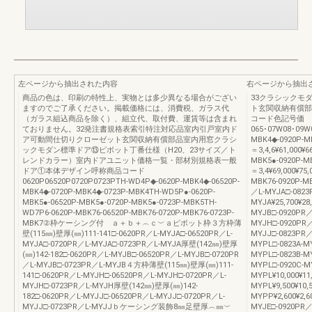
左ページから抽出された内容
右ページから抽出
商品の色は、印刷の特性上、実物とは多少異なる場合がござい
33クラシックモ
ますのでご了承ください。掲載価格には、消費税、ガラス代
ト玄関収納有償部
（ガラス組込商品を除く）、組立代、取付費、運賃等は含まれ
コード色記号価 格(H
ておりません。32発注書規格表索引特注対応品室内引戸室内ド
065･07W08･09W
ア可動間仕切りクローゼット玄関収納有償部品室内用窓クラシ
MBK4◆-0920P-MB
ックモダン標準ドア⑬ピボット丁番仕様（H20、23サイズ／ト
＝3,4,6¥61,000¥6
レンドカラー）室内ドアユニット価格一覧・部材別規格表一般
MBK5●-0920P-MB
ドア①本体デザイン呼称商品コード
＝3,4¥69,000¥75,
0620P06520P0720P0723PTH-WD4P◆-0620P-MBK4◆-06520P-
MBK76-0920P-MB
MBK4◆-0720P-MBK4◆-0723P-MBK4TH-WD5P●-0620P-
／L-MYJA□-0823
MBK5●-06520P-MBK5●-0720P-MBK5●-0723P-MBK5TH-
MYJA¥25,700¥28
WD7P6-0620P-MBK76-06520P-MBK76-0720P-MBK76-0723P-
MYJB□-0920PR／
MBK7②枠ケーシング付 ａ＋ｂ＋︵ｃ︶ａピボット枠３方枠薄
MYJH□-0920PR／L
壁(115㎜)壁厚(㎜)111-141□-0620PR／L-MYJA□-06520PR／L-
MYJJ□-0823PR／
MYJA□-0720PR／L-MYJA□-0723PR／L-MYJA厚壁(142㎜)壁厚
MYPL□-0823A-MY
(㎜)142-182□-0620PR／L-MYJB□-06520PR／L-MYJB□-0720PR
MYPL□-0823B-M
／L-MYJB□-0723PR／L-MYJB４方枠薄壁(115㎜)壁厚(㎜)111-
MYPL□-0920C-M
141□-0620PR／L-MYJH□-06520PR／L-MYJH□-0720PR／L-
MYPL¥10,000¥11
MYJH□-0723PR／L-MYJH厚壁(142㎜)壁厚(㎜)142-
MYPL¥9,500¥10,
182□-0620PR／L-MYJJ□-06520PR／L-MYJJ□-0720PR／L-
MYPP¥2,600¥2,6
MYJJ□-0723PR／L-MYJJｂケーシング装飾8㎜足壁厚︵㎜︶
MYJE□-0920PR／L