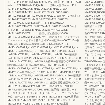
111-121142-14814㎜足122-133149-16019㎜足134-141161-17025
MYJF□-0823PR／
㎜足――171-1828㎜足114(2×4)――Ｌ型8㎜足壁厚︵㎜︶111-
MYJG□-0823PR／
121142-148□-0620A-MYPL□-06520A-MYPL□-0720A-
MYJM□-0823PR
MYPL□-0723A-MYPL14㎜足122-133149-160□-0620B-
MYJM¥34,100¥3
MYPL□-06520B-MYPL□-0720B-MYPL□-0723B-MYPL19㎜足134-
MYJN□-0920PR／
141161-170□-0620C-MYPL□-06520C-MYPL□-0720C-
MYJP□-0920PR／
MYPL□-0723C-MYPL25㎜足――171-182□-0620D-
MYPP¥2,600¥2
MYPL□-06520D-MYPL□-0720D-MYPL□-0723D-MYPL8㎜足
格商品コード価 
114(2×4)――□-0620E-MYPL□-06520E-MYPL□-0720E-
ー：ファインシル
MYPL□-0723E-MYPL（c）沓摺り埋込沓摺り□-0600-
面)MZT□WDS51¥8
MYPP□-06500-MYPP□-0700-MYPP埋込段沓摺りノンケーシン
吊 元開く側から
グａ＋︵ｃ︶ａピボット枠３方枠90㎜幅壁厚(㎜)50-75115㎜幅
あるのが左吊元で
壁厚(㎜)76-100156㎜幅壁厚(㎜)116-130□-0620PR／L-
は平滑面と凸凹面
MYJE□-06520PR／L-MYJE□-0720PR／L-MYJE□-0723PR／L-
だ時ガラスの凸凹
MYJE171㎜幅壁厚(㎜)131-145□-0620PR／L-MYJF□-06520PR／
ガラスの凸凹（印
L-MYJF□-0720PR／L-MYJF□-0723PR／L-MYJF180㎜幅壁厚
グ付ノンケーシン
(㎜)146-160□-0620PR／L-MYJG□-06520PR／L-MYJG□-0720PR
足8・14・19
／L-MYJG□-0723PR／L-MYJG４方枠90㎜幅壁厚(㎜)50-75115㎜
TH-WD7P●
幅壁厚(㎜)76-100156㎜幅壁厚(㎜)116-130□-0620PR／L-
Lは吊元を表しま
MYJM□-06520PR／L-MYJM□-0720PR／L-MYJM□-0723PR／L-
沓摺りが同梱され
MYJM171㎜幅壁厚(㎜)131-145□-0620PR／L-MYJN□-06520PR
WD5、WD6、
／L-MYJN□-0720PR／L-MYJN□-0723PR／L-MYJN180㎜幅壁厚
ア用）は取付けで
(㎜)146-160□-0620PR／L-MYJP□-06520PR／L-MYJP□-0720PR
沓摺りはご使用で
／L-MYJP□-0723PR／L-MYJP（c）沓摺り埋込沓摺り□-0600-
受ケーシング付ノン
MYPP□-06500-MYPP□-0700-MYPP埋込段沓摺り□-0600-
WD7P66¥125,500¥
MYPR□-06500-MYPR□-0700-MYPR③把手機 能商品コード
同一現場でシリン
価 格スタイルBスタイルDスタイルEカラー：ファインシルバ
ならないように指
ー空 錠MZTZTBS51MZTZTDS51MZTZTES51¥5,300簡易錠
ーです。●把手の
MZTZTBK51MZTZTDK51MZTZTEK51¥6,300シリンダー錠
ー）とは異なりま
MZTZTBC51MZTZTDC51MZTZTEC51¥7,400表示錠
す。●把手以外の