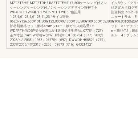
MZTZTBH51MZTZTDH51MZTZTEH51¥6,800ケーシング付ノン
イルBウッドグリ
ケーシングケーシング付ノンケーシングデザイン呼称TH-
品選定カタログP
WD4PCTH-WD4PTH-WD5PCTH-WD5P色記号
注資料集P.35
1,23,4,61,23,4,61,23,41,23,4サイズ呼称
ニュートラル E
0620P¥126,500¥101,500¥122,800¥97,800¥136,500¥109,500¥132,800¥105,80006520P
デ R：リフレホ
部材別価格セット価格4mmフロート板ガラス組込受TH-
ッド 3：ナチュ
WD4PTH-WD5P受受納期は約1週間受注生産品…07784（727）
●＝商品色1：鏡
基本寸法(mm)W呼称W(DW)H呼称H(DH)06734（677）203方
ルム 4：プラム
2023/4方2035（1983）065754（697）DWWDHH08824（767）
233方2306/4方2318（2266）09873（816）643214321