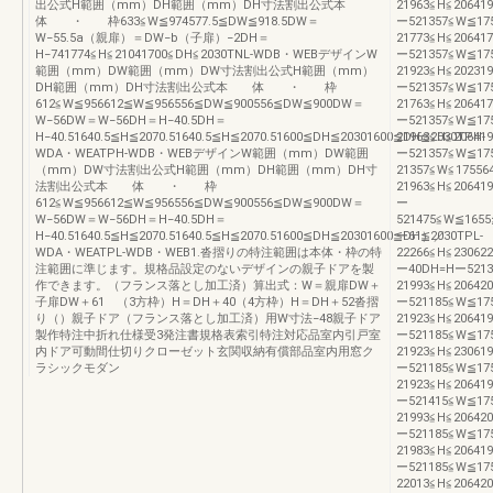
出公式H範囲（mm）DH範囲（mm）DH寸法割出公式本
21963≦H≦20641
体 ・ 枠633≦W≦974577.5≦DW≦918.5DW＝
ー521357≦W≦1
W−55.5a（親扉）＝DW−b（子扉）−2DH＝
21773≦H≦20641
H−741774≦H≦21041700≦DH≦2030TNL-WDB・WEBデザインW
ー521357≦W≦1
範囲（mm）DW範囲（mm）DW寸法割出公式H範囲（mm）
21923≦H≦20231
DH範囲（mm）DH寸法割出公式本 体 ・ 枠
ー521357≦W≦1
612≦W≦956612≦W≦956556≦DW≦900556≦DW≦900DW＝
21763≦H≦20641
W−56DW＝W−56DH＝H−40.5DH＝
ー521357≦W≦1
H−40.51640.5≦H≦2070.51640.5≦H≦2070.51600≦DH≦20301600≦DH≦2030TPH-
21963≦H≦20641
WDA・WEATPH-WDB・WEBデザインW範囲（mm）DW範囲
ー521357≦W≦1
（mm）DW寸法割出公式H範囲（mm）DH範囲（mm）DH寸
21357≦W≦175
法割出公式本 体 ・ 枠
21963≦H≦20641
612≦W≦956612≦W≦956556≦DW≦900556≦DW≦900DW＝
ー
W−56DW＝W−56DH＝H−40.5DH＝
521475≦W≦165
H−40.51640.5≦H≦2070.51640.5≦H≦2070.51600≦DH≦20301600≦DH≦2030TPL-
ー61）／
WDA・WEATPL-WDB・WEB1.沓摺りの特注範囲は本体・枠の特
22266≦H≦23062
注範囲に準じます。規格品設定のないデザインの親子ドアを製
ー40DH=Hー521
作できます。（フランス落とし加工済）算出式：W＝親扉DW＋
21993≦H≦20642
子扉DW＋61 （3方枠）H＝DH＋40（4方枠）H＝DH＋52沓摺
ー521185≦W≦1
り（）親子ドア（フランス落とし加工済）用W寸法−48親子ドア
21923≦H≦20641
製作特注中折れ仕様受3発注書規格表索引特注対応品室内引戸室
ー521185≦W≦1
内ドア可動間仕切りクローゼット玄関収納有償部品室内用窓ク
21923≦H≦23061
ラシックモダン
ー521185≦W≦1
21923≦H≦20641
ー521415≦W≦1
21993≦H≦20642
ー521185≦W≦1
21983≦H≦20641
ー521185≦W≦1
22013≦H≦20642