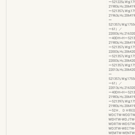
ー521225≦W≦1
21983≦H≦20641
ー521357≦W≦1
21963≦H≦20641
ー
521357≦W≦175
ー61）／
22003≦H≦21632
ー40DH=Hー521
21983≦H≦20641
ー521357≦W≦1
22003≦H≦20642
ー521357≦W≦1
22003≦H≦20642
ー521357≦W≦1
22013≦H≦20642
ー
521357≦W≦175
ー61）／
22013≦H≦21632
ー40DH=Hー521
21983≦H≦20641
ー521397≦W≦1
21983≦H≦20641
ー52Ｈ、ＤＨ特注対
WDCTW-WDDTW
WEHTW-WDJTW
WDRTW-WDSTW
WD3TW-WECTW-
WEMTW-WENTW