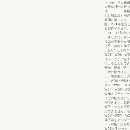
（mm）ＤＷ範囲
方枠3方枠4方
体 ・ 枠幅高
とし加工済）用W
範囲に準じます。
際、R／Lを指定
を製作できます。
＋61 （3方枠）
工をせずに出荷い
加工が不要かを明
把手（箱錠）加工
工なし1.以下の
WD5・WD6・
けることができま
付けることもでき
寄せ、現場で穴（
い所に取付けるこ
い。現場取付けの
ン：WD5・WD6
ダン：WDD・WD
WD4・WD5・W
WER2.プライ
には対応できませ
ができます。製作範
親子ドアも対応可
応できません。モダ
WDV・WDY・W
体下端をアンダー
ット対応1.以下
WD5クラシック：