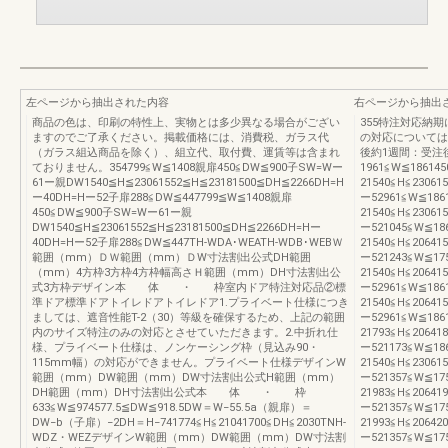
左ページから抽出された内容
右ページから抽出
商品の色は、印刷の特性上、実物とは多少異なる場合がござい
355特注対応納
ますのでご了承ください。掲載価格には、消費税、ガラス代
の対応については
（ガラス組込商品を除く）、組立代、取付費、運賃等は含まれ
後約1週間：受注
ておりません。354799≦W≦1408親扉450≦DW≦900子SW=Wー
1961≦W≦1861
61ー親DW1540≦H≦23061552≦H≦23181500≦DH≦2266DH=H
21540≦H≦23061
ー40DH=Hー52子扉288≦DW≦447799≦W≦1408親扉
ー52961≦W≦18
450≦DW≦900子SW=Wー61ー親
21540≦H≦23061
DW1540≦H≦23061552≦H≦23181500≦DH≦2266DH=Hー
ー521045≦W≦1
40DH=Hー52子扉288≦DW≦447TH-WDA･WEATH-WDB･WEBＷ
21540≦H≦20641
範囲（mm）ＤＷ範囲（mm）ＤW寸法割出公式DH範囲
ー521243≦W≦1
（mm）4方枠3方枠4方枠幅高さＨ範囲（mm）DH寸法割出公
21540≦H≦20641
式3方枠デザイン本 体 ・ 枠室内ドア特注対応品②標
ー52961≦W≦18
準ドア標準ドアトイレドアトイレドア1.プライベート仕様につき
21540≦H≦20641
ましては、遮音性能T-2（30）等級を確保するため、上記の範囲
ー52961≦W≦18
内のサイズ特注のみの対応とさせていただきます。2.中折れ仕
21793≦H≦20641
様、プライベート仕様は、ノンケーシング枠（見込み90・
ー521173≦W≦1
115mm幅）の対応ができません。プライベート仕様デザインW
21540≦H≦23061
範囲（mm）DW範囲（mm）DW寸法割出公式H範囲（mm）
ー521357≦W≦1
DH範囲（mm）DH寸法割出公式本 体 ・ 枠
21983≦H≦20641
633≦W≦974577.5≦DW≦918.5DW＝W−55.5a（親扉）＝
ー521357≦W≦1
DW−b（子扉）−2DH＝H−741774≦H≦21041700≦DH≦2030TNH-
21993≦H≦20642
WDZ・WEZデザインW範囲（mm）DW範囲（mm）DW寸法割
ー521357≦W≦1