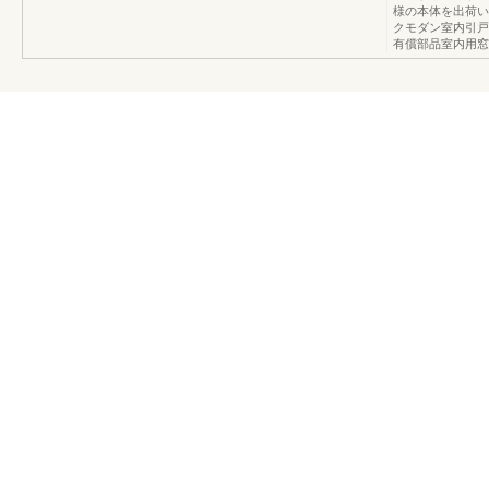
様の本体を出荷い
クモダン室内引戸
有償部品室内用窓