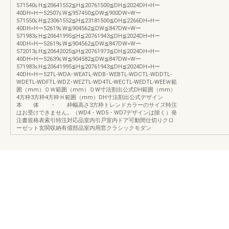
571540≦H≦20641552≦H≦20761500≦DH≦2024DH=Hー
40DH=Hー52507≦W≦957450≦DW≦900DW=Wー
571550≦H≦23061552≦H≦23181500≦DH≦2266DH=Hー
40DH=Hー52619≦W≦904562≦DW≦847DW=Wー
571983≦H≦20641995≦H≦20761943≦DH≦2024DH=Hー
40DH=Hー52619≦W≦904562≦DW≦847DW=Wー
572013≦H≦20642025≦H≦20761973≦DH≦2024DH=Hー
40DH=Hー52639≦W≦904582≦DW≦847DW=Wー
571983≦H≦20641995≦H≦20761943≦DH≦2024DH=Hー
40DH=Hー52TL-WDA･WEATL-WDB･WEBTL-WDCTL-WDDTL-
WDETL-WDFTL-WDZ･WEZTL-WD4TL-WECTL-WEDTL-WEEＷ範
囲（mm）ＤＷ範囲（mm）ＤW寸法割出公式DH範囲（mm）
4方枠3方枠4方枠Ｈ範囲（mm）DH寸法割出公式デザイン
本 体 ・ 枠幅高さ3方枠トレンドカラーのサイズ特注
はお受けできません。（WD4・WD5・WD7デザインは除く）発
注書規格表索引特注対応品室内引戸室内ドア可動間仕切りクロ
ーゼット玄関収納有償部品室内用窓クラシックモダン