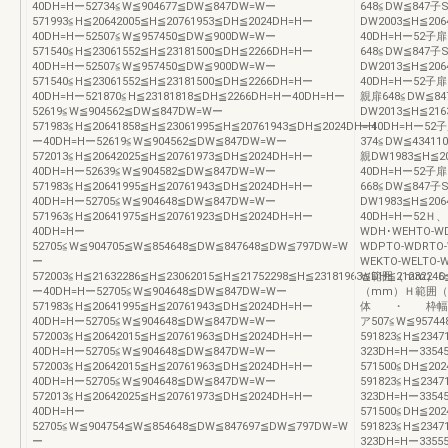
40DH=Hー52734≦W≦904677≦DW≦847DW=Wー
648≦DW≦847子
571993≦H≦20642005≦H≦20761953≦DH≦2024DH=Hー
DW2003≦H≦206
40DH=Hー52507≦W≦957450≦DW≦900DW=Wー
40DH=Hー52子扉
571540≦H≦23061552≦H≦23181500≦DH≦2266DH=Hー
648≦DW≦847子
40DH=Hー52507≦W≦957450≦DW≦900DW=Wー
DW2013≦H≦206
571540≦H≦23061552≦H≦23181500≦DH≦2266DH=Hー
40DH=Hー52子扉3
40DH=Hー521870≦H≦23181818≦DH≦2266DH=Hー40DH=Hー
親扉648≦DW≦8
52619≦W≦904562≦DW≦847DW=Wー
DW2013≦H≦216
571983≦H≦20641858≦H≦23061995≦H≦20761943≦DH≦2024DH=H
ー40DH=Hー52子
ー40DH=Hー52619≦W≦904562≦DW≦847DW=Wー
374≦DW≦4341
572013≦H≦20642025≦H≦20761973≦DH≦2024DH=Hー
親DW1983≦H≦20
40DH=Hー52639≦W≦904582≦DW≦847DW=Wー
40DH=Hー52子扉
571983≦H≦20641995≦H≦20761943≦DH≦2024DH=Hー
668≦DW≦847子
40DH=Hー52705≦W≦904648≦DW≦847DW=Wー
DW1983≦H≦206
571963≦H≦20641975≦H≦20761923≦DH≦2024DH=Hー
40DH=Hー52Ｈ
40DH=Hー
WDH･WEHTO-WD
52705≦W≦904705≦W≦854648≦DW≦847648≦DW≦797DW=W
WDPTO-WDRTO-
ー
WEKTO-WELTO-
572003≦H≦21632286≦H≦23062015≦H≦21752298≦H≦23181963≦DH≦2123224
Ｗ範囲（mm）Ｄ
ー40DH=Hー52705≦W≦904648≦DW≦847DW=Wー
（mm）Ｈ範囲
571983≦H≦20641995≦H≦20761943≦DH≦2024DH=Hー
体 ・ 枠幅高さ
40DH=Hー52705≦W≦904648≦DW≦847DW=Wー
ア507≦W≦9574
572003≦H≦20642015≦H≦20761963≦DH≦2024DH=Hー
591823≦H≦23
40DH=Hー52705≦W≦904648≦DW≦847DW=Wー
323DH=Hー335
572003≦H≦20642015≦H≦20761963≦DH≦2024DH=Hー
571500≦DH≦20
40DH=Hー52705≦W≦904648≦DW≦847DW=Wー
591823≦H≦23
572013≦H≦20642025≦H≦20761973≦DH≦2024DH=Hー
323DH=Hー335
40DH=Hー
571500≦DH≦20
52705≦W≦904754≦W≦854648≦DW≦847697≦DW≦797DW=W
591823≦H≦23
ー
323DH=Hー3355