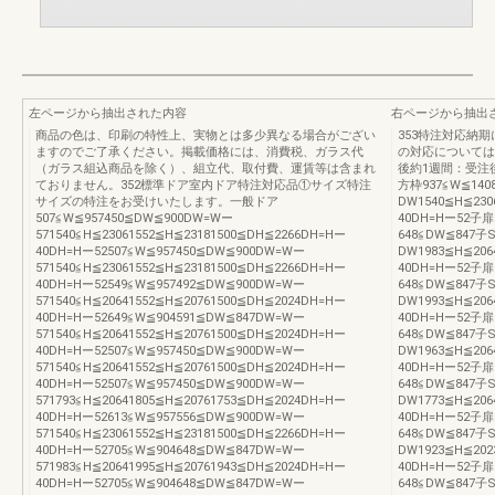
左ページから抽出された内容
右ページから抽出
商品の色は、印刷の特性上、実物とは多少異なる場合がござい
353特注対応納
ますのでご了承ください。掲載価格には、消費税、ガラス代
の対応については
（ガラス組込商品を除く）、組立代、取付費、運賃等は含まれ
後約1週間：受注
ておりません。352標準ドア室内ドア特注対応品①サイズ特注
方枠937≦W≦140
サイズの特注をお受けいたします。一般ドア
DW1540≦H≦230
507≦W≦957450≦DW≦900DW=Wー
40DH=Hー52子扉
571540≦H≦23061552≦H≦23181500≦DH≦2266DH=Hー
648≦DW≦847子
40DH=Hー52507≦W≦957450≦DW≦900DW=Wー
DW1983≦H≦206
571540≦H≦23061552≦H≦23181500≦DH≦2266DH=Hー
40DH=Hー52子扉
40DH=Hー52549≦W≦957492≦DW≦900DW=Wー
648≦DW≦847子
571540≦H≦20641552≦H≦20761500≦DH≦2024DH=Hー
DW1993≦H≦206
40DH=Hー52649≦W≦904591≦DW≦847DW=Wー
40DH=Hー52子扉
571540≦H≦20641552≦H≦20761500≦DH≦2024DH=Hー
648≦DW≦847子
40DH=Hー52507≦W≦957450≦DW≦900DW=Wー
DW1963≦H≦206
571540≦H≦20641552≦H≦20761500≦DH≦2024DH=Hー
40DH=Hー52子扉
40DH=Hー52507≦W≦957450≦DW≦900DW=Wー
648≦DW≦847子
571793≦H≦20641805≦H≦20761753≦DH≦2024DH=Hー
DW1773≦H≦206
40DH=Hー52613≦W≦957556≦DW≦900DW=Wー
40DH=Hー52子扉
571540≦H≦23061552≦H≦23181500≦DH≦2266DH=Hー
648≦DW≦847子
40DH=Hー52705≦W≦904648≦DW≦847DW=Wー
DW1923≦H≦202
571983≦H≦20641995≦H≦20761943≦DH≦2024DH=Hー
40DH=Hー52子扉
40DH=Hー52705≦W≦904648≦DW≦847DW=Wー
648≦DW≦847子