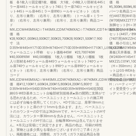
板 各1枚入り固定棚1枚、棚板 大1枚、小8枚入り部材名445ミ
価 格
ラー扉445トールキャビネット740ミラー扉740トールキャビネ
¥5,300¥6,800¥6,8
ット445トール扉445ミラー扉890トールキャビネット（右吊
パーツ名商品コー
り、左吊り兼用）（右吊り、左吊り兼用）（トール扉＋ミラー
付)445T用(W413)
扉）（右吊り、左吊り兼用）（右吊り、左吊り兼用）商品コー
(W708)MXZZTT7
ド
加脚セット(H＝35
MXJ□CM445MXA□☆T445MXJ□DM740MXA□☆T740MXJ□DT445MXJ□CM445MX
追加脚セット(H＝2
価 格
セット(445T／8
¥28,900¥21,000¥63,000¥27,300¥25,700¥28,900¥21,500¥17,900
(740T用)MXZZH
寸 法
価 格小引出しMXZ
D359×W445×H1710D359×W740×H1710D359×W890×H1710K1_L055_0638B
MXZZHM01¥8
ウォールユニット呼称 セット価格445W ¥23,700740W
幕板(天井幕板、
¥40,000890W ¥40,000棚板 1枚入り棚板 1枚入り棚板 1枚
(W2400×H145×
入り部材名445ウォール扉445ウォールキャビネット740ウォー
MXZZLC01¥1,
ル扉740ウォールキャビネット890ウォール扉890ウォールキャ
（H＝350mm）
ビネット（右吊り、左吊り兼用）（右吊り、左吊り兼用）商品
ットはGS-WE
コード
＝商品色☆＝キャ
MXJ□DW445MXA□☆W445MXJ□DW740MXA□☆W740MXJ□DW890MXA□☆W890
受注生産品／納
価 格¥12,100¥11,600¥24,200¥15,800¥24,200¥15,800寸 法
H：ハーティー
D359×W445×H540D359×W740×H540D359×W890×H540玄関収
イト受受受ウッデ
納GS-WED基本ユニット台輪部材別規格表●扉の開閉に支障がで
ッディーライン商品
る恐れがあるため、ベースユニットとトールユニットの施工時
には必ず台輪を使用してください。※D寸法には、扉厚18mmと
キャビネットと扉のチリ1mmを含みます。また、ベースユニッ
トのカウンターのD寸法は362mmです。※ベースユニットのH寸
法には、カウンター厚30mmを含みません。ベースユニットと
トールユニットのH寸法には、台輪厚80mmは含んでおりませ
ん。※吊元は現場にて決定できます。商品の色は、印刷の特性
上、実物とは多少異なる場合がございますのでご了承くださ
い。掲載価格には、消費税、ガラス代（ガラス組込商品を除