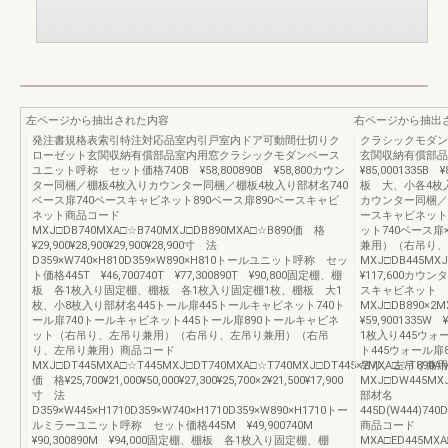
左ページから抽出された内容
右ページから抽出
発注書規格表索引特注対応品室内引戸室内ドア可動間仕切りク
クラシックモダン
ローゼット玄関収納有償部品室内用窓クラシックモダンベース
玄関収納有償部品
ユニット呼称 セット価格740B ¥58,800890B ¥58,800カウン
¥85,0001335B
ター同梱／棚板4枚入りカウンター同梱／棚板4枚入り部材名740
板 大、小各4枚
ベース扉740ベースキャビネット890ベース扉890ベースキャビ
カウンター同梱／棚
ネット商品コード
ースキャビネット4
MXJ□DB740MXA□☆B740MXJ□DB890MXA□☆B890価 格
ット740ベース扉
¥29,900¥28,900¥29,900¥28,900寸 法
兼用）（右吊り、
D359×W740×H810D359×W890×H810トールユニット呼称 セッ
MXJ□DB445MXJ□
ト価格445T ¥46,700740T ¥77,300890T ¥90,800固定棚、棚
¥117,600カウ
板 各1枚入り固定棚、棚板 各1枚入り固定棚1枚、棚板 大1
スキャビネット
枚、小8枚入り部材名445トール扉445トールキャビネット740ト
MXJ□DB890×2MX
ール扉740トールキャビネット445トール扉890トールキャビネ
¥59,900133
ット（右吊り、左吊り兼用）（右吊り、左吊り兼用）（右吊
1枚入り445ウォ
り、左吊り兼用）商品コード
ト445ウォール扉
MXJ□DT445MXA□☆T445MXJ□DT740MXA□☆T740MXJ□DT445×2MXA□☆T890A
吊り、左吊り兼用
価 格¥25,700¥21,000¥50,000¥27,300¥25,700×2¥21,500¥17,900
MXJ□DW445MXJ□
寸 法
部材名
D359×W445×H1710D359×W740×H1710D359×W890×H1710トー
445D(W444)740D
ルミラーユニット呼称 セット価格445M ¥49,900740M
商品コード
¥90,300890M ¥94,000固定棚、棚板 各1枚入り固定棚、棚
MXA□ED445MXA