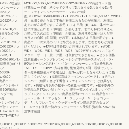
00-MYPP埋込段
MYPP¥2,600¥2,600□-0800-MYPR□-0900-MYPR商品コード価
MYPRノンケーシン
格商品コード価 格ウッドグリップDスタイルDスタイルEカラ
20R／L-
ー：ファインシルバーカラー：シルバー(鏡
06520R／L-
面)MZT□WDS51¥8,400MZTZTDS52MZTZTES52¥9,500MZT□WDK51¥9,5
-0620R／L-
吊 元開く側から見て丁番が右側にあるものが右吊元、左側に
3R／L-
あるのが左吊元です。左吊元（L）右吊元（R）●本 体ガラスに
-06520R／L-
は平滑面と凸凹面（印刷面）があります。右吊り枠に吊り込ん
幅壁厚(㎜)146-
だ時ガラスの凸凹（印刷面）が裏面。左吊り枠に吊り込んだ時
R／L-
ガラスの凸凹（印刷面）が表面。●本体は左右吊元兼用です。●
75□-06520R／
商品コードの末尾のR／Lは吊元を表します。左右どちらかお選
□-06520R／L-
びください。●4方枠は薄沓摺りが同梱されています。●WDD、
-0620R／L-
WDK、WDS、WD4、WD5、WD6、WD7デザインについてはド
723R／L-
アクローザー（一般ドア用）は取付けできません。●セット価格
□-06520R／L-
対象範囲ケーシング付ノンケーシング本体把手スタイルB・D・
㎜幅壁厚(㎜)146-
E空錠ケーシング足8・14・19mmノンケーシング3方枠見込み
R／L-
156・171・180mm3方枠沓摺り別途見積り※同一現場でシリン
0600-
ダー錠を複数使用する場合は、鍵No.が同一とならないように指
-0600-
定してください。●掲載写真はファインシルバーです。●把手の
 能商品コード
シルバー（鏡面）色は丁番色（ファインシルバー）とは異なり
ァインシルバ
ます。●掲載写真以外の把手への変更も可能です。●把手以外の
5,300簡易錠
別売品はP.372をご覧ください。把手一覧スタイルBウッドグリ
0シリンダー錠
ップDスタイルDスタイルE商品色記号について□＝商品色N：ニ
表示錠
ュートラル E：エッセン J：ジェラータ S：ショコラー
00ケーシング付ノン
デ R：リフレホワイトウッディーライン商品選定カタログ
グ付ノンケー
P.100セット価格一覧表ウッディーライン受発注資料集P.352∼特
WD4CTH-
注制作範囲
D7CTH-WD7サ
11,600¥115,300¥111,6000652007200820¥97,300¥93,600¥105,300¥101,600¥122,300¥118,600
ラス組込4mm