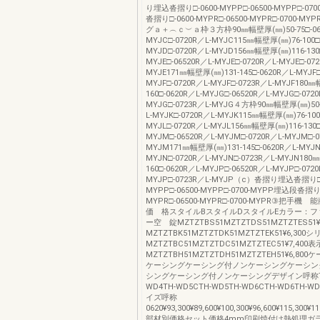
り埋込沓摺り□-0600-MYPP□-06500-MYPP□-07
沓摺り□-0600-MYPR□-06500-MYPR□-0700-
グａ＋︵ｃ︶ａ枠３方枠90㎜幅壁厚(㎜)50-75□-065
MYJC□-0720R／L-MYJC115㎜幅壁厚(㎜)76-100□-
MYJD□-0720R／L-MYJD156㎜幅壁厚(㎜)116-130□
MYJE□-06520R／L-MYJE□-0720R／L-MYJE□-072
MYJE171㎜幅壁厚(㎜)131-145□-0620R／L-MYJF□
MYJF□-0720R／L-MYJF□-0723R／L-MYJF180㎜
160□-0620R／L-MYJG□-06520R／L-MYJG□-0720
MYJG□-0723R／L-MYJG４方枠90㎜幅壁厚(㎜)50-
L-MYJK□-0720R／L-MYJK115㎜幅壁厚(㎜)76-100
MYJL□-0720R／L-MYJL156㎜幅壁厚(㎜)116-130□
MYJM□-06520R／L-MYJM□-0720R／L-MYJM□-0
MYJM171㎜幅壁厚(㎜)131-145□-0620R／L-MYJN
MYJN□-0720R／L-MYJN□-0723R／L-MYJN180
160□-0620R／L-MYJP□-06520R／L-MYJP□-0720
MYJP□-0723R／L-MYJP（c）沓摺り埋込沓摺り□-
MYPP□-06500-MYPP□-0700-MYPP埋込段沓摺り□
MYPR□-06500-MYPR□-0700-MYPR③把手機
価 格スタイルBスタイルDスタイルEカラー：フ
ー空 錠MZTZTBS51MZTZTDS51MZTZTES51¥
MZTZTBK51MZTZTDK51MZTZTEK51¥6,30
MZTZTBC51MZTZTDC51MZTZTEC51¥7,400
MZTZTBH51MZTZTDH51MZTZTEH51¥6,8
ケーシングケーシング付ノンケーシングケーシン
シングケーシング付ノンケーシングデザイン呼称TH-
WD4TH-WD5CTH-WD5TH-WD6CTH-WD6TH-W
イズ呼称
0620¥93,300¥89,600¥100,300¥96,600¥115,300¥1
部材別価格セット価格4mm印刷焼付け熱処理ガ