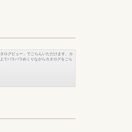
タログビュー」でごらんいただけます。カ
b上でパラパラめくりながらカタログをごら