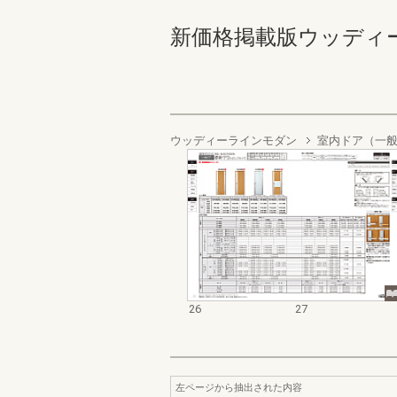
新価格掲載版ウッディーライ
ウッディーラインモダン
室内ドア（一
26
27
左ページから抽出された内容