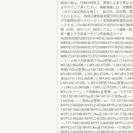
商品の色は、印刷の特性上、実物とは多少異なる
ますのでご了承ください。掲載価格には、消費税
（ガラス組込商品を除く）、組立代、取付費、運
ておりません。26発注書規格表索引特注対応品
ア可動間仕切りクローゼット玄関収納有償部品室
ックモダンTH-WD4TH-WD5TH-WD6TH-WD7標
⑩（H20、23サイズ）室内ドアユニット価格一
表一般ドア①本体デザイン呼称商品コード
06200652007200723TH-WD4□-0620-MBK4□-0652
MBK4□-0720-MBK4□-0723-MBK4TH-WD5□-0620-
MBK5□-0720-MBK5□-0723-MBK5TH-WD6Z-0620-
MBK6Z-0720-MBK6Z-0723-MBK6TH-WD7□-0620-
MBK7□-0720-MBK7□-0723-MBK7②枠ケーシ
︵ｃ︶ａ枠３方枠薄壁(115㎜)壁厚(㎜)111-141□-06
MYJA□-06520R／L-MYJA□-0720R／L-MYJA□-07
厚壁(142㎜)壁厚(㎜)142-182□-0620R／L-MYJB□-
MYJB□-0720R／L-MYJB□-0723R／L-MYJB４方
厚(㎜)111-141□-0620R／L-MYJH□-06520R／L-M
L-MYJH□-0723R／L-MYJH厚壁(142㎜)壁厚(㎜)142
／L-MYJJ□-06520R／L-MYJJ□-0720R／L-MYJJ□
MYJJｂケーシング装飾8㎜足壁厚︵㎜︶111-12114
122-133149-16019㎜足134-141161-17025㎜足―
114(2×4)――Ｌ型8㎜足壁厚︵㎜︶111-121142-148□
MYPL□-06520A-MYPL□-0720A-MYPL□-0723A-
133149-160□-0620B-MYPL□-06520B-MYPL□-072
MYPL□-0723B-MYPL19㎜足134-141161-170□-06
MYPL□-06520C-MYPL□-0720C-MYPL□-0723C
――171-182□-0620D-MYPL□-06520D-MYPL□-072
MYPL□-0723D-MYPL8㎜足114(2×4)――□-0620E-
MYPL□-06520E-MYPL□-0720E-MYPL□-0723E