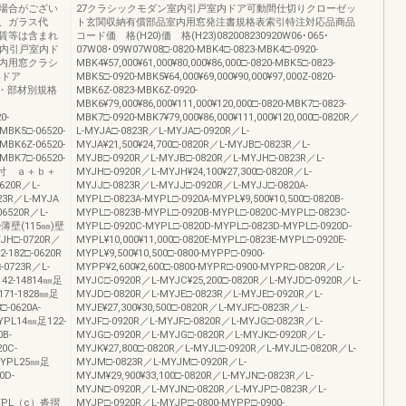
場合がござい
27クラシックモダン室内引戸室内ドア可動間仕切りクローゼッ
、ガラス代
ト玄関収納有償部品室内用窓発注書規格表索引特注対応品商品
賃等は含まれ
コード価 格(H20)価 格(H23)082008230920W06･065･
室内引戸室内ド
07W08･09W07W08□-0820-MBK4□-0823-MBK4□-0920-
内用窓クラシ
MBK4¥57,000¥61,000¥80,000¥86,000□-0820-MBK5□-0823-
準ドア
MBK5□-0920-MBK5¥64,000¥69,000¥90,000¥97,000Z-0820-
覧・部材別規格
MBK6Z-0823-MBK6Z-0920-
MBK6¥79,000¥86,000¥111,000¥120,000□-0820-MBK7□-0823-
0-
MBK7□-0920-MBK7¥79,000¥86,000¥111,000¥120,000□-0820R／
MBK5□-06520-
L-MYJA□-0823R／L-MYJA□-0920R／L-
MBK6Z-06520-
MYJA¥21,500¥24,700□-0820R／L-MYJB□-0823R／L-
MBK7□-06520-
MYJB□-0920R／L-MYJB□-0820R／L-MYJH□-0823R／L-
ング付 ａ＋ｂ＋
MYJH□-0920R／L-MYJH¥24,100¥27,300□-0820R／L-
20R／L-
MYJJ□-0823R／L-MYJJ□-0920R／L-MYJJ□-0820A-
23R／L-MYJA
MYPL□-0823A-MYPL□-0920A-MYPL¥9,500¥10,500□-0820B-
06520R／L-
MYPL□-0823B-MYPL□-0920B-MYPL□-0820C-MYPL□-0823C-
枠薄壁(115㎜)壁
MYPL□-0920C-MYPL□-0820D-MYPL□-0823D-MYPL□-0920D-
YJH□-0720R／
MYPL¥10,000¥11,000□-0820E-MYPL□-0823E-MYPL□-0920E-
-182□-0620R
MYPL¥9,500¥10,500□-0800-MYPP□-0900-
-0723R／L-
MYPP¥2,600¥2,600□-0800-MYPR□-0900-MYPR□-0820R／L-
2-14814㎜足
MYJC□-0920R／L-MYJC¥25,200□-0820R／L-MYJD□-0920R／L-
―171-1828㎜足
MYJD□-0820R／L-MYJE□-0823R／L-MYJE□-0920R／L-
-0620A-
MYJE¥27,300¥30,500□-0820R／L-MYJF□-0823R／L-
MYPL14㎜足122-
MYJF□-0920R／L-MYJF□-0820R／L-MYJG□-0823R／L-
0B-
MYJG□-0920R／L-MYJG□-0820R／L-MYJK□-0920R／L-
20C-
MYJK¥27,800□-0820R／L-MYJL□-0920R／L-MYJL□-0820R／L-
-MYPL25㎜足
MYJM□-0823R／L-MYJM□-0920R／L-
0D-
MYJM¥29,900¥33,100□-0820R／L-MYJN□-0823R／L-
MYJN□-0920R／L-MYJN□-0820R／L-MYJP□-0823R／L-
-MYPL（c）沓摺
MYJP□-0920R／L-MYJP□-0800-MYPP□-0900-