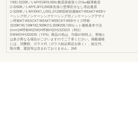
190□-3220R／L-MYEG¥59,000c敷居床後張り210㎜幅薄敷居
□-3200R／L-MYEJ¥10,000床先張り壁厚区分なし埋込敷居
□-3200R／L-MYEKK1_L055_0120B部材別価格KT-WEAKT-WEBケ
ーシング付ノンケーシングケーシング付ノンケーシングデザイ
ン呼称KT-WEACKT-WEAKT-WEBCKT-WEBサイズ呼称
3220¥190,100¥182,900¥215,300¥208,100セット価格基本寸法
(mm)W呼称W(DW)H呼称H(DH)323231（852）
DWWDHH202035（1976）商品の色は、印刷の特性上、実物と
は多少異なる場合がございますのでご了承ください。掲載価格
には、消費税、ガラス代（ガラス組込商品を除く）、組立代、
取付費、運賃等は含まれておりません。268