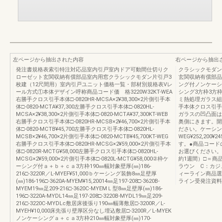
左ページから抽出された内容
右ページから抽出
発注書規格表索引特注対応品室内引戸室内ドア可動間仕切りク
クラシックモダン
ローゼット玄関収納有償部品室内用窓クラシックモダン片引戸3
玄関収納有償部品
枚建（12尺間用）室内引戸ユニット価格一覧・部材別規格表Vレ
ング付ノンケーシ
ール方式①本体デザイン呼称商品コード価 格3220W32KT-WEA
シング3方枠3方枠
右勝手クロス引手本体□-0820HR-MCSA×2¥38,300×2片側引手本
ミ熱処理ガラス組
体□-0820-MCTA¥37,300左勝手クロス引手本体□-0820HL-
手本体クロス引手
MCSA×2¥38,300×2片側引手本体□-0820-MCTA¥37,300KT-WEB
ガラスの凹凸面は
右勝手クロス引手本体□-0820HR-MCSB×2¥46,700×2片側引手本
奥側にきます。開
体□-0820-MCTB¥45,700左勝手クロス引手本体□-0820HL-
ださい。ケーシング
MCSB×2¥46,700×2片側引手本体□-0820-MCTB¥45,700KT-WEG
WEG¥252,200¥
右勝手クロス引手本体□-0820HR-MCSG×2¥59,000×2片側引手本
す。●商品コード
体□-0820R-MCTG¥58,000左勝手クロス引手本体□-0820HL-
お選びください。
MCSG×2¥59,000×2片側引手本体□-0820L-MCTG¥58,000②枠ケ
約1週間）□＝
ーシング付ａ＋ｂ＋ｃａ3方枠190㎜幅対象壁厚(㎜)186-
ラウン C：カ
216□-3220R／L-MYEF¥51,000ｂケーシング装飾8㎜足壁厚
ィーライン商品選
(㎜)186-196□-3620A-MYEM¥15,20014㎜足197-208□-3620B-
ライン受発注資料集
MYEM19㎜足209-216□-3620C-MYEMＬ型8㎜足壁厚(㎜)186-
196□-3220A-MYDL14㎜足197-208□-3220B-MYDL19㎜足209-
216□-3220C-MYDLc敷居床後張り190㎜幅薄敷居□-3200R／L-
MYEH¥10,000床先張り壁厚区分なし埋込敷居□-3200R／L-MYEK
ノンケーシングａ＋ｃａ3方枠210㎜幅対象壁厚(㎜)170-