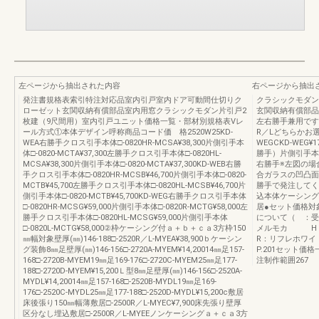
左ページから抽出された内容
右ページから抽出
発注書規格表索引特注対応品室内引戸室内ドア可動間仕切りク
クラシックモダン
ローゼット玄関収納有償部品室内用窓クラシックモダン片引戸2
玄関収納有償部品
枚建（9尺間用）室内引戸ユニット価格一覧・部材別規格表Vレ
左右勝手兼用です
ール方式①本体デザイン呼称商品コード価 格2520W25KD-
R／Lどちらかお
WEA右勝手クロス引手本体□-0820HR-MCSA¥38,300片側引手本
WEGCKD-WEG¥1
体□-0820-MCTA¥37,300左勝手クロス引手本体□-0820HL-
勝手）片側引手本
MCSA¥38,300片側引手本体□-0820-MCTA¥37,300KD-WEB右勝
右勝手※左図の場
手クロス引手本体□-0820HR-MCSB¥46,700片側引手本体□-0820-
合ガラスの凹凸面
MCTB¥45,700左勝手クロス引手本体□-0820HL-MCSB¥46,700片
勝手で発注してく
側引手本体□-0820-MCTB¥45,700KD-WEG右勝手クロス引手本体
込本体ケーシング
□-0820HR-MCSG¥59,000片側引手本体□-0820R-MCTG¥58,000左
居●セット価格対
勝手クロス引手本体□-0820HL-MCSG¥59,000片側引手本体
について（ ：受
□-0820L-MCTG¥58,000②枠ケーシング付ａ＋ｂ＋ｃａ3方枠150
メルモカ H
㎜幅対象壁厚(㎜)146-188□-2520R／L-MYEA¥38,900ｂケーシン
R：リフレホワイ
グ装飾8㎜足壁厚(㎜)146-156□-2720A-MYEM¥14,20014㎜足157-
P.201セット価
168□-2720B-MYEM19㎜足169-176□-2720C-MYEM25㎜足177-
注制作範囲267
188□-2720D-MYEM¥15,200Ｌ型8㎜足壁厚(㎜)146-156□-2520A-
MYDL¥14,20014㎜足157-168□-2520B-MYDL19㎜足169-
176□-2520C-MYDL25㎜足177-188□-2520D-MYDL¥15,200c敷居
床後張り150㎜幅薄敷居□-2500R／L-MYEC¥7,900床先張り壁厚
区分なし埋込敷居□-2500R／L-MYEEノンケーシングａ＋ｃａ3方