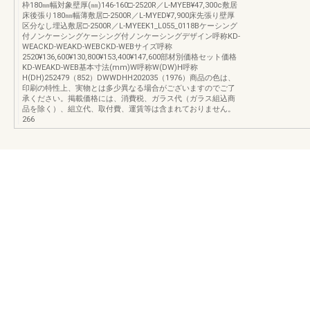
枠180㎜幅対象壁厚(㎜)146-160□-2520R／L-MYEB¥47,300c敷居
床後張り180㎜幅薄敷居□-2500R／L-MYED¥7,900床先張り壁厚
区分なし埋込敷居□-2500R／L-MYEEK1_L055_0118Bケーシング
付ノンケーシングケーシング付ノンケーシングデザイン呼称KD-
WEACKD-WEAKD-WEBCKD-WEBサイズ呼称
2520¥136,600¥130,800¥153,400¥147,600部材別価格セット価格
KD-WEAKD-WEB基本寸法(mm)W呼称W(DW)H呼称
H(DH)252479（852）DWWDHH202035（1976）商品の色は、
印刷の特性上、実物とは多少異なる場合がございますのでご了
承ください。掲載価格には、消費税、ガラス代（ガラス組込商
品を除く）、組立代、取付費、運賃等は含まれておりません。
266